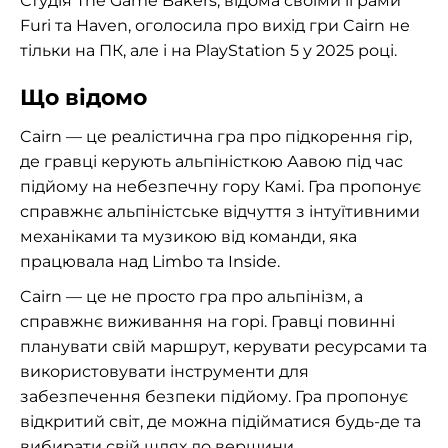
Студія The Game Bakers, відома своїми іграми
Furi та Haven, оголосила про вихід гри Cairn не
тільки на ПК, але і на PlayStation 5 у 2025 році.
Що відомо
Cairn — це реалістична гра про підкорення гір,
де гравці керують альпіністкою Аавою під час
підйому на небезпечну гору Камі. Гра пропонує
справжнє альпіністське відчуття з інтуїтивними
механіками та музикою від команди, яка
працювала над Limbo та Inside.
Cairn — це не просто гра про альпінізм, а
справжнє виживання на горі. Гравці повинні
планувати свій маршрут, керувати ресурсами та
використовувати інструменти для
забезпечення безпеки підйому. Гра пропонує
відкритий світ, де можна підійматися будь-де та
вибирати свій шлях до вершини.