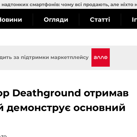
надтонких смартфонів: чому всі продають, але ніхто 
Новини
Огляди
Статті
І
дить за підтримки маркетплейсу
ор Deathground отримав
й демонструє основний