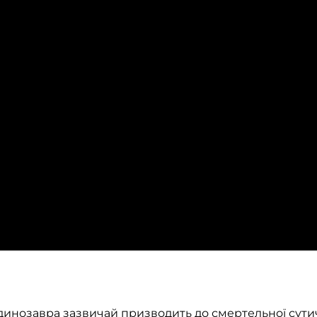
динозавра зазвичай призводить до смертельної сути