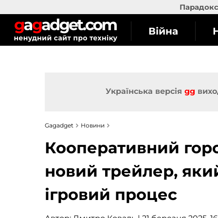
Парадокс 
Війна
Українська версія
gg
вихо
Gagadget
Новини
Кооперативний гор
новий трейлер, яки
ігровий процес