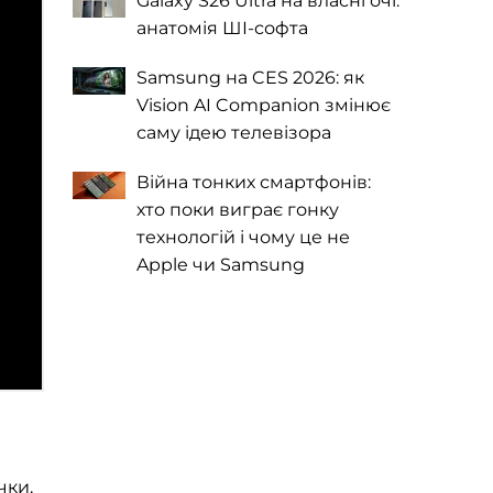
Galaxy S26 Ultra на власні очі:
анатомія ШІ-софта
Samsung на CES 2026: як
Vision AI Companion змінює
саму ідею телевізора
Війна тонких смартфонів:
хто поки виграє гонку
технологій і чому це не
Apple чи Samsung
чки,