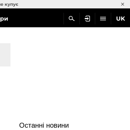
×
не купує
гри
UK
Останні новини