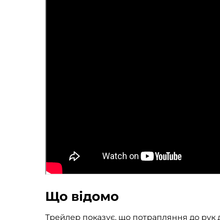
Що відомо
Трейлер показує, що потрапляння до рук 