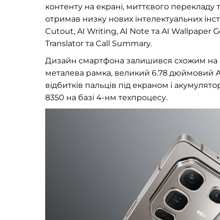
контенту на екрані, миттєвого перекладу
отримав низку нових інтелектуальних інстр
Cutout, AI Writing, AI Note та AI Wallpaper G
Translator та Call Summary.
Дизайн смартфона залишився схожим на мо
металева рамка, великий 6.78 дюймовий 
відбитків пальців під екраном і акумулято
8350 на базі 4-нм техпроцесу.