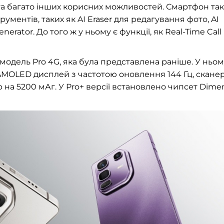
 та багато інших корисних можливостей. Смартфон та
ументів, таких як AI Eraser для редагування фото, AI
enerator. До того ж у ньому є функції, як Real-Time Call
дель Pro 4G, яка була представлена раніше. У ньом
AMOLED дисплей з частотою оновлення 144 Гц, скане
р на 5200 мАг. У Pro+ версії встановлено чипсет Dimen