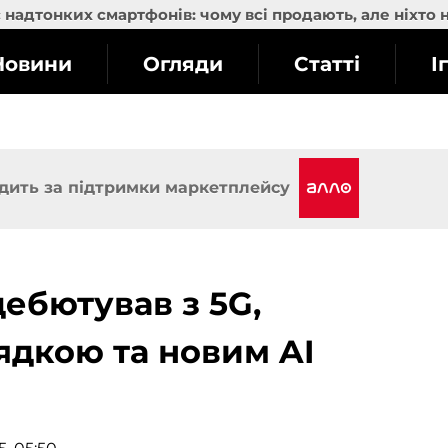
надтонких смартфонів: чому всі продають, але ніхто 
Новини
Огляди
Статті
І
дить за підтримки маркетплейсу
 дебютував з 5G,
дкою та новим AI