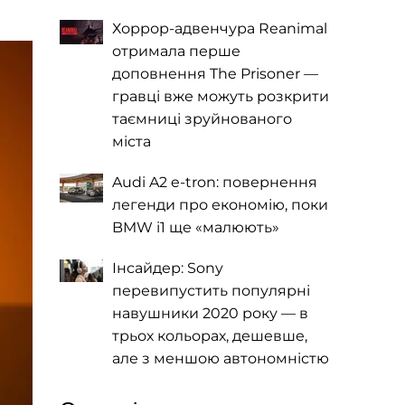
Хоррор-адвенчура Reanimal
отримала перше
доповнення The Prisoner —
гравці вже можуть розкрити
таємниці зруйнованого
міста
Audi A2 e-tron: повернення
легенди про економію, поки
BMW i1 ще «малюють»
Інсайдер: Sony
перевипустить популярні
навушники 2020 року — в
трьох кольорах, дешевше,
але з меншою автономністю