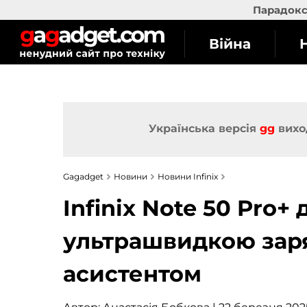
Парадокс 
Війна
Українська версія
gg
вихо
Gagadget
Новини
Новини Infinix
Infinix Note 50 Pro+
ультрашвидкою заря
асистентом