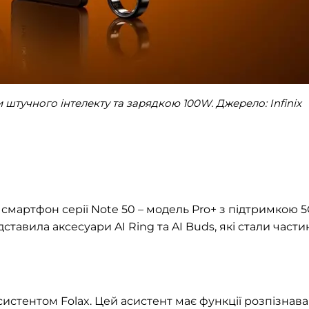
и штучного інтелекту та зарядкою 100W. Джерело: Infinix
смартфон серії Note 50 – модель Pro+ з підтримкою 5
авила аксесуари AI Ring та AI Buds, які стали част
асистентом Folax. Цей асистент має функції розпізнав