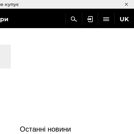
×
не купує
гри
UK
Останні новини