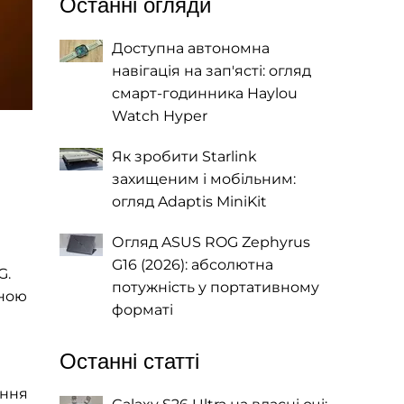
Останні огляди
Доступна автономна
навігація на зап'ясті: огляд
смарт-годинника Haylou
Watch Hyper
Як зробити Starlink
захищеним і мобільним:
огляд Adaptis MiniKit
Огляд ASUS ROG Zephyrus
G16 (2026): абсолютна
G.
потужність у портативному
иною
форматі
Останні статті
ання