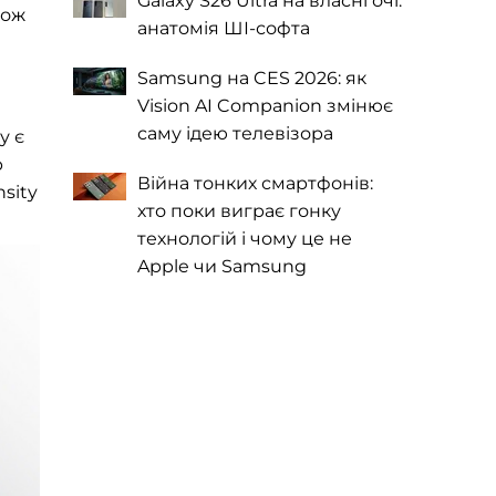
Galaxy S26 Ultra на власні очі:
кож
анатомія ШІ-софта
Samsung на CES 2026: як
Vision AI Companion змінює
саму ідею телевізора
у є
р
Війна тонких смартфонів:
sity
хто поки виграє гонку
технологій і чому це не
Apple чи Samsung