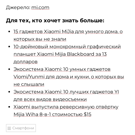
Джерело:
mi.com
Для тех, кто хочет знать больше:
15 гаджетов Xiaomi MiJia для умного дома, о
которых вы не знали
10-дюймовый монохромный графический
планшет Xiaomi Mijia Blackboard за 13
долларов
Экосистема Xiaomi: 10 умных гаджетов
Viomi/Yunmi для дома и кухни, о которых вы
не слышали
Экосистема Xiaomi: 10 лучших гаджетов YI
для всех видов видеосъемки
Xiaomi выпустила реверсивную отвёртку
Mijia Wiha 8-в-1 стоимостью $15
Смартфони