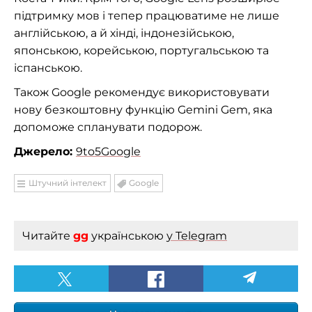
підтримку мов і тепер працюватиме не лише
англійською, а й хінді, індонезійською,
японською, корейською, португальською та
іспанською.
Також Google рекомендує використовувати
нову безкоштовну функцію Gemini Gem, яка
допоможе спланувати подорож.
Джерело:
9to5Google
Штучний інтелект
Google
Читайте
gg
українською
у Telegram