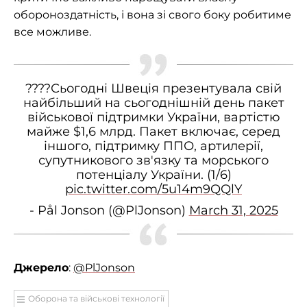
обороноздатність, і вона зі свого боку робитиме
все можливе.
????Сьогодні Швеція презентувала свій
найбільший на сьогоднішній день пакет
військової підтримки України, вартістю
майже $1,6 млрд. Пакет включає, серед
іншого, підтримку ППО, артилерії,
супутникового зв'язку та морського
потенціалу України. (1/6)
pic.twitter.com/5u14m9QQlY
- Pål Jonson (@PlJonson)
March 31, 2025
Джерело
:
@PlJonson
Оборона та військові технології