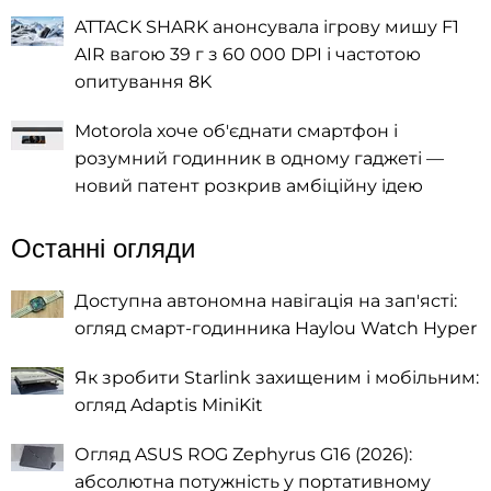
ATTACK SHARK анонсувала ігрову мишу F1
AIR вагою 39 г з 60 000 DPI і частотою
опитування 8K
Motorola хоче об'єднати смартфон і
розумний годинник в одному гаджеті —
новий патент розкрив амбіційну ідею
Останні огляди
Доступна автономна навігація на зап'ясті:
огляд смарт-годинника Haylou Watch Hyper
Як зробити Starlink захищеним і мобільним:
огляд Adaptis MiniKit
Огляд ASUS ROG Zephyrus G16 (2026):
абсолютна потужність у портативному