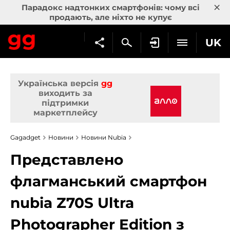
×
Парадокс надтонких смартфонів: чому всі
продають, але ніхто не купує
UK
Українська версія
gg
виходить за
підтримки
маркетплейсу
Gagadget
Новини
Новини Nubia
Представлено
флагманський смартфон
nubia Z70S Ultra
Photographer Edition з