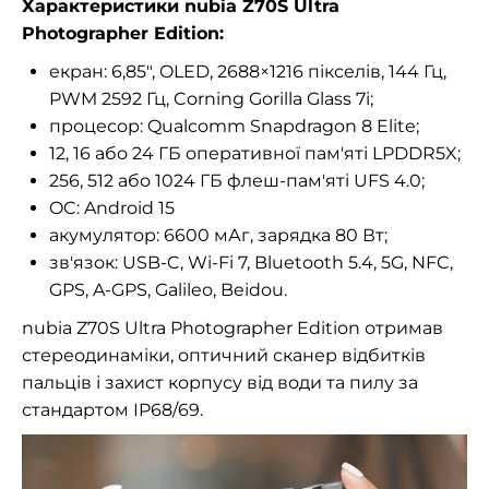
Характеристики nubia Z70S Ultra
Photographer Edition:
екран: 6,85", OLED, 2688×1216 пікселів, 144 Гц,
PWM 2592 Гц, Corning Gorilla Glass 7i;
процесор: Qualcomm Snapdragon 8 Elite;
12, 16 або 24 ГБ оперативної пам'яті LPDDR5X;
256, 512 або 1024 ГБ флеш-пам'яті UFS 4.0;
OC: Android 15
акумулятор: 6600 мАг, зарядка 80 Вт;
зв'язок: USB-C, Wi-Fi 7, Bluetooth 5.4, 5G, NFC,
GPS, A-GPS, Galileo, Beidou.
nubia Z70S Ultra Photographer Edition отримав
стереодинаміки, оптичний сканер відбитків
пальців і захист корпусу від води та пилу за
стандартом IP68/69.