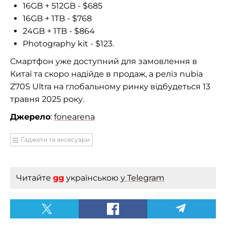
16GB + 512GB - $685
16GB + 1TB - $768
24GB + 1TB - $864
Photography kit - $123.
Смартфон уже доступний для замовлення в
Китаї та скоро надійде в продаж, а реліз nubia
Z70S Ultra на глобальному ринку відбудеться 13
травня 2025 року.
Джерело
:
fonearena
Ґаджети та аксесуари
Читайте
gg
українською
у Telegram