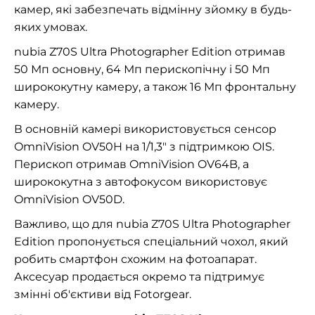
камер, які забезпечать відмінну зйомку в будь-
яких умовах.
nubia Z70S Ultra Photographer Edition отримав
50 Мп основну, 64 Мп перископічну і 50 Мп
ширококутну камеру, а також 16 Мп фронтальну
камеру.
В основній камері використовується сенсор
OmniVision OV50H на 1/1,3″ з підтримкою OIS.
Перископ отримав OmniVision OV64B, а
ширококутна з автофокусом використовує
OmniVision OV50D.
Важливо, що для nubia Z70S Ultra Photographer
Edition пропонується спеціальний чохол, який
робить смартфон схожим на фотоапарат.
Аксесуар продається окремо та підтримує
змінні об'єктиви від Fotorgear.