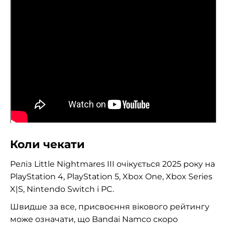
Коли чекати
Реліз Little Nightmares III очікується 2025 року на
PlayStation 4, PlayStation 5, Xbox One, Xbox Series
X|S, Nintendo Switch і PC.
Швидше за все, присвоєння вікового рейтингу
може означати, що Bandai Namco скоро