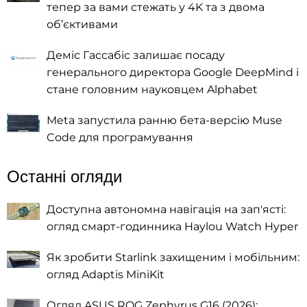
тепер за вами стежать у 4K та з двома
об’єктивами
Деміс Гассабіс залишає посаду
генерального директора Google DeepMind і
стане головним науковцем Alphabet
Meta запустила ранню бета-версію Muse
Code для програмування
Останні огляди
Доступна автономна навігація на зап'ясті:
огляд смарт-годинника Haylou Watch Hyper
Як зробити Starlink захищеним і мобільним:
огляд Adaptis MiniKit
Огляд ASUS ROG Zephyrus G16 (2026):