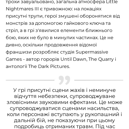
трохи завуальовано, загальна атмосфера Little
Nightmares III є тривожною: на локаціях
присутні трупи, герої змушені оборонятися від
монстрів за допомогою гайкового ключа та
стріл, а в грі з'явилися елементи ближнього
бою, яких не було в минулих частинах. Це не
дивно, оскільки продовження відомої
франшизи розробляє студія Supermassive
Games - автор горорів Until Dawn, The Quarry і
антології The Dark Pictures.
У грі присутні сцени жахів і неминуче
відчуття небезпеки, супроводжуване
зловісними звуковими ефектами. Це може
супроводжуватися сценами насильства,
коли персонажі вступають у рукопашний і
дальній бій, не показуючи при цьому
подробиць отриманих травм. Під час