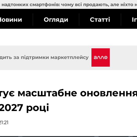
надтонких смартфонів: чому всі продають, але ніхто 
Новини
Огляди
Статті
І
дить за підтримки маркетплейсу
отує масштабне оновленн
 2027 році
1:21