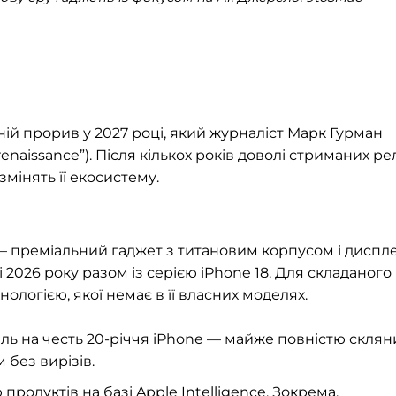
жній прорив у 2027 році, який журналіст Марк Гурман
naissance”). Після кількох років доволі стриманих рел
змінять її екосистему.
 преміальний гаджет з титановим корпусом і диспл
 2026 року разом із серією iPhone 18. Для складаного
нологією, якої немає в її власних моделях.
ель на честь 20-річчя iPhone — майже повністю скля
 без вирізів.
родуктів на базі Apple Intelligence. Зокрема,