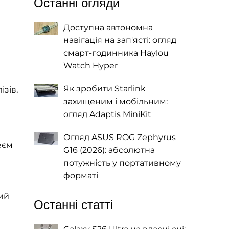
Останні огляди
Доступна автономна
навігація на зап'ясті: огляд
смарт-годинника Haylou
Watch Hyper
Як зробити Starlink
ізів,
захищеним і мобільним:
огляд Adaptis MiniKit
Огляд ASUS ROG Zephyrus
еєм
G16 (2026): абсолютна
потужність у портативному
форматі
ний
Останні статті