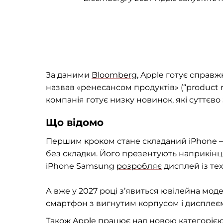
За даними
Bloomberg
, Apple готує справ
назвав «ренесансом продуктів» (“product re
компанія готує низку новинок, які суттєво 
Що відомо
Першим кроком стане складаний iPhone —
без складки. Його презентують наприкінці
iPhone Samsung
розробляє
дисплей із тех
А вже у 2027 році з’явиться ювілейна мод
смартфон з вигнутим корпусом і дисплеєм
Також Apple працює над новою категорією п