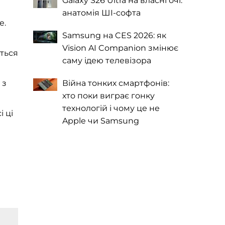
Galaxy S26 Ultra на власні очі:
анатомія ШІ-софта
e.
Samsung на CES 2026: як
Vision AI Companion змінює
иться
саму ідею телевізора
 з
Війна тонких смартфонів:
хто поки виграє гонку
технологій і чому це не
і ці
Apple чи Samsung