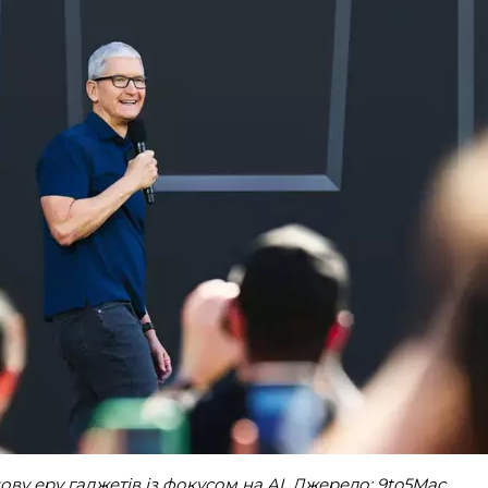
ову еру гаджетів із фокусом на AI. Джерело: 9to5Mac