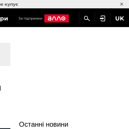
×
не купує
гри
UK
За підтримки
я
Останні новини