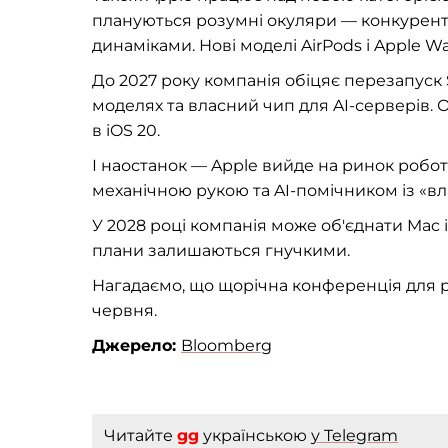
плануються розумні окуляри — конкурент
динаміками. Нові моделі AirPods і Apple W
До 2027 року компанія обіцяє перезапуск 
моделях та власний чип для AI-серверів. О
в iOS 20.
І наостанок — Apple вийде на ринок робо
механічною рукою та AI-помічником із «в
У 2028 році компанія може об'єднати Mac і
плани залишаються гнучкими.
Нагадаємо, що щорічна конференція для
червня.
Джерело:
Bloomberg
Читайте
gg
українською
у Telegram