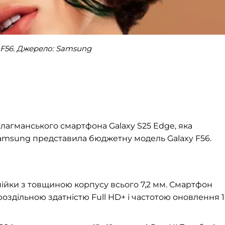
 F56. Джерело: Samsung
флагманського смартфона Galaxy S25 Edge, яка
 Samsung представила бюджетну модель Galaxy F56.
нійки з товщиною корпусу всього 7,2 мм. Смартфон
роздільною здатністю Full HD+ і частотою оновлення 