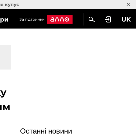
×
не купує
гри
UK
За підтримки
xy
им
Останні новини