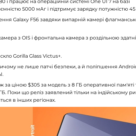
 і працює на операційній системі One UI 7 на базі
ємністю 5000 мАг і підтримує зарядку потужністю 45 
ння Galaxy F56 завдяки випарній камері флагманськ
камера з OIS і фронтальна камера з роздільною здатн
о Gorilla Glass Victus+.
ичому не лише патчі безпеки, а й поліпшення Androi
I.
 за ціною $305 за модель з 8 ГБ оперативної пам'яті 
 ГБ. Поки що реліз заявлений тільки на індійському ри
ться в інших регіонах.