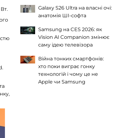
Galaxy S26 Ultra на власні очі:
Вт.
анатомія ШІ-софта
ого
Samsung на CES 2026: як
Vision AI Companion змінює
істю
саму ідею телевізора
Війна тонких смартфонів:
хто поки виграє гонку
d.
технологій і чому це не
Apple чи Samsung
та
нку,