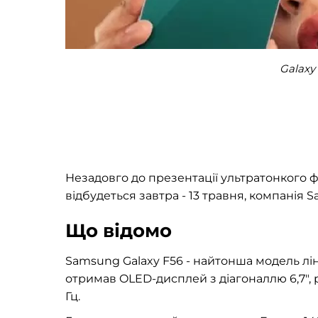
Galaxy
Незадовго до презентації ультратонкого 
відбудеться завтра - 13 травня, компанія
Що відомо
Samsung Galaxy F56 - найтонша модель лі
отримав OLED-дисплей з діагоналлю 6,7″, 
Гц.