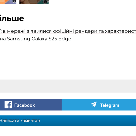
більше
: в мережі з'явилися офіційні рендери та характерис
на Samsung Galaxy S25 Edge
Facebook
Telegram
Написати коментар