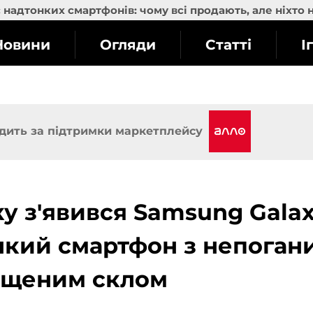
надтонких смартфонів: чому всі продають, але ніхто 
Новини
Огляди
Статті
І
дить за підтримки маркетплейсу
ку з'явився Samsung Gala
нкий смартфон з непоган
хищеним склом