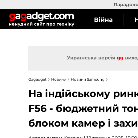
Парадокс 
Війна
Українська версія
gg
вихо
Gagadget
Новини
Новини Samsung
На індійському рин
F56 - бюджетний то
блоком камер і за