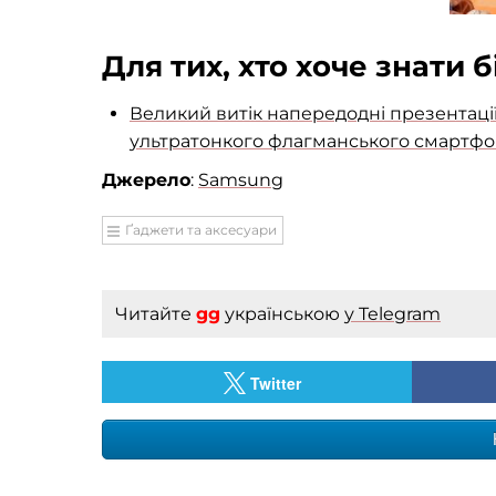
Для тих, хто хоче знати 
Великий витік напередодні презентації
ультратонкого флагманського смартфо
Джерело
:
Samsung
Ґаджети та аксесуари
Читайте
gg
українською
у Telegram
Twitter