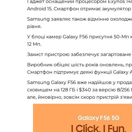
Гаджет оснащений процесором Exynos 1480
Android 15. Смартфон отримає акумулятор 
Samsung заявляє також відмінне охолодже
рівня.
У блоці камер Galaxy F56 присутня 50-Мп 
12 Мп.
Захист пристрою забезпечує загартоване скл
Виробник обіцяє шість років оновлень, пр
Смартфон підтримує деякі функції Galaxy A
Samsung Galaxy F56 вже надійшов у продаж
сховищем на 128 ГБ і $340 за версію 8/256
але, ймовірно, зовсім скоро пристрій з'яви