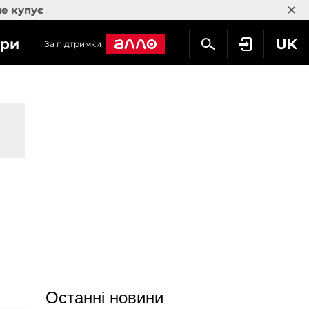
×
не купує
гри
UK
За підтримки
Останні новини