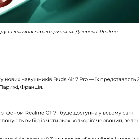
ходу та ключові характеристики. Джерело: Realme
 нових навушників Buds Air 7 Pro — їх представлять 
 Парижі, Франція.
тфоном Realme GT 7 і буде доступна у всьому світі,
пропонують вибір із чотирьох кольорів: червоний, зеле