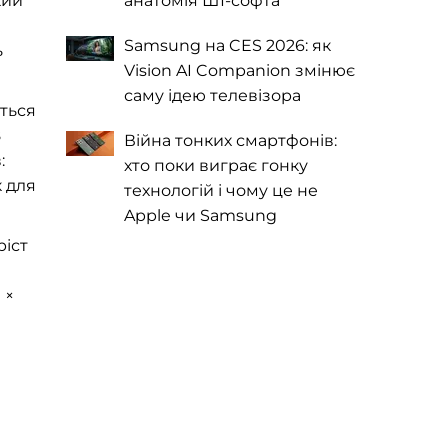
кий
анатомія ШІ-софта
0
Samsung на CES 2026: як
ь
Vision AI Companion змінює
саму ідею телевізора
ться
8
Війна тонких смартфонів:
:
хто поки виграє гонку
 для
технологій і чому це не
Apple чи Samsung
ріст
 ×