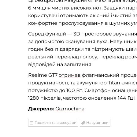
Ці бездротові навушники мають два види д
6 мм для чистих високих нот. Завдяки парі 
користувачі отримають якісний і чистий 
комфортне прослуховування в шумних ум
Серед функцій — 3D просторове звучання
за допомогою сканування вуха. Навушники 
годин без підзарядки та підтримують швид
реальний переклад голосу, переклад роз
відповідей на запитання.
Realme GT7
отримав
флагманський процес
продуктивності, та акумулятор Titan ємні
потужністю до 100 Вт. Смартфон оснащени
1280 пікселів, частотою оновлення 144 Гц 
Джерело:
Gizmochina
Ґаджети та аксесуари
Навушники