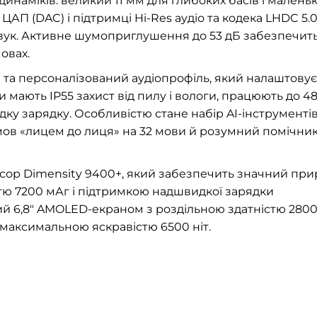
инаміків: великий 11 мм для глибоких басів і малень
ЦАП (DAC) і підтримці Hi-Res аудіо та кодека LHDC 5.
звук. Активне шумоприглушення до 53 дБ забезпечит
овах.
 та персоналізований аудіопрофіль, який налаштовує
мають IP55 захист від пилу і вологи, працюють до 4
ку зарядку. Особливістю стане набір AI-інструментів
мов «лицем до лиця» на 32 мови й розумний помічник
ор Dimensity 9400+, який забезпечить значний при
стю 7200 мАг і підтримкою надшвидкої зарядки
й 6,8″ AMOLED-екраном з роздільною здатністю 2800
і максимальною яскравістю 6500 ніт.