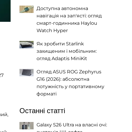
Доступна автономна
навігація на зап'ясті: огляд
смарт-годинника Haylou
Watch Hyper
Як зробити Starlink
захищеним і мобільним:
огляд Adaptis MiniKit
Огляд ASUS ROG Zephyrus
27
G16 (2026): абсолютна
потужність у портативному
форматі
Останні статті
ний,
Galaxy S26 Ultra на власні очі: