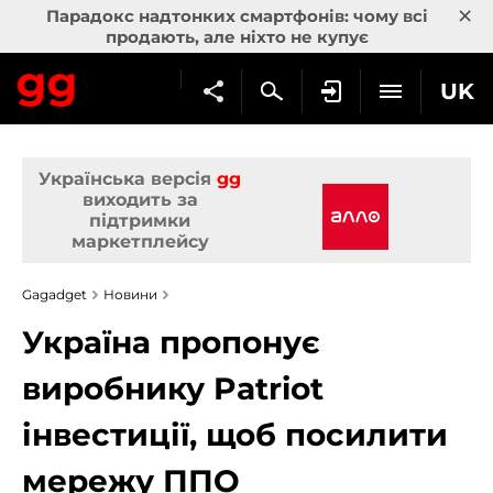
×
Парадокс надтонких смартфонів: чому всі
продають, але ніхто не купує
UK
Українська версія
gg
виходить за
підтримки
маркетплейсу
Gagadget
Новини
Україна пропонує
виробнику Patriot
інвестиції, щоб посилити
мережу ППО