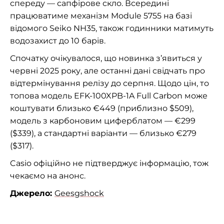
спереду — сапфірове скло. Всередині
працюватиме механізм Module 5755 на базі
відомого Seiko NH35, також годинники матимуть
водозахист до 10 барів.
Спочатку очікувалося, що новинка з’явиться у
червні 2025 року, але останні дані свідчать про
відтермінування релізу до серпня. Щодо цін, то
топова модель EFK-100XPB-1A Full Carbon може
коштувати близько €449 (приблизно $509),
модель з карбоновим циферблатом — €299
($339), а стандартні варіанти — близько €279
($317).
Casio офіційно не підтверджує інформацію, тож
чекаємо на анонс.
Джерело:
Geesgshock