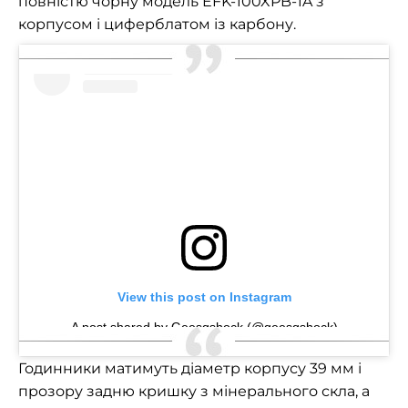
повністю чорну модель EFK-100XPB-1A з
корпусом і циферблатом із карбону.
View this post on Instagram
A post shared by Geesgshock (@geesgshock)
Годинники матимуть діаметр корпусу 39 мм і
прозору задню кришку з мінерального скла, а