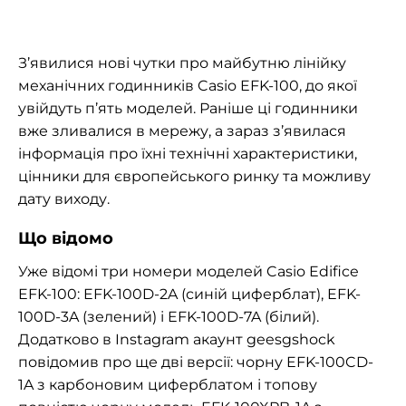
З’явилися нові чутки про майбутню лінійку
механічних годинників Casio EFK-100, до якої
увійдуть п’ять моделей. Раніше ці годинники
вже зливалися в мережу, а зараз з’явилася
інформація про їхні технічні характеристики,
цінники для європейського ринку та можливу
дату виходу.
Що відомо
Уже відомі три номери моделей Casio Edifice
EFK-100: EFK-100D-2A (синій циферблат), EFK-
100D-3A (зелений) і EFK-100D-7A (білий).
Додатково в Instagram акаунт geesgshock
повідомив про ще дві версії: чорну EFK-100CD-
1A з карбоновим циферблатом і топову