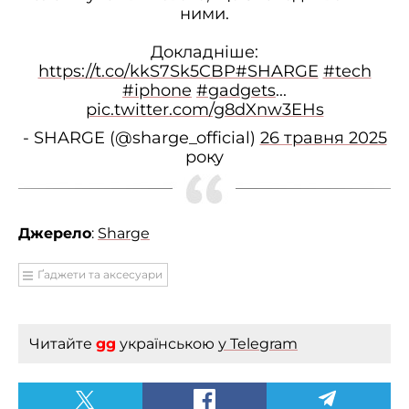
ними.
Докладніше:
https:
//t.co/kkS7Sk5CBP#SHARGE
#tech
#iphone
#gadgets
...
pic.twitter.com/g8dXnw3EHs
- SHARGE (@sharge_official)
26 травня 2025
року
Джерело
:
Sharge
Ґаджети та аксесуари
Читайте
gg
українською
у Telegram