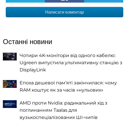
Написати коментар
Останні новини
Чотири 4K-монітори від одного кабелю:
Ugreen випустила ультимативну станцію з
DisplayLink
Епоха дешевої пам’яті закінчилася: чому
RAM коштує як за часів «нульових»
AMD проти Nvidia: радикальний хід з
поглинанням Taalas для
вузькоспеціалізованих ШІ-чипів