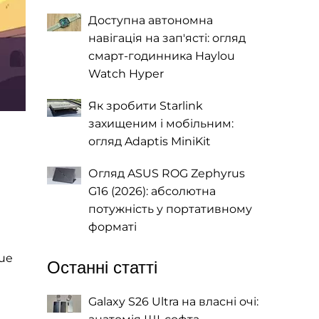
Доступна автономна
навігація на зап'ясті: огляд
смарт-годинника Haylou
Watch Hyper
Як зробити Starlink
захищеним і мобільним:
огляд Adaptis MiniKit
Огляд ASUS ROG Zephyrus
G16 (2026): абсолютна
потужність у портативному
форматі
gue
Останні статті
Galaxy S26 Ultra на власні очі: