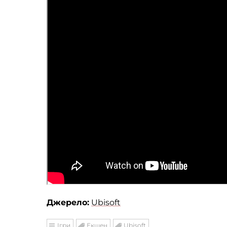
Джерело:
Ubisoft
Ігри
Екшен
Ubisoft