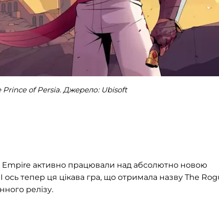
Prince of Persia. Джерело: Ubisoft
il Empire активно працювали над абсолютно новою
a. І ось тепер ця цікава гра, що отримала назву The Ro
інного релізу.