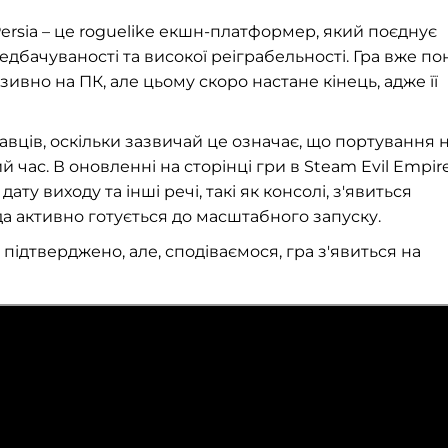
Persia – це roguelike екшн-платформер, який поєднує
дбачуваності та високої реіграбельності. Гра вже по
ивно на ПК, але цьому скоро настане кінець, адже її
вців, оскільки зазвичай це означає, що портування 
 час. В оновленні на сторінці гри в Steam Evil Empir
ту виходу та інші речі, такі як консолі, з'явиться
да активно готується до масштабного запуску.
ідтверджено, але, сподіваємося, гра з'явиться на