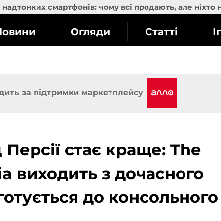
надтонких смартфонів: чому всі продають, але ніхто 
Новини
Огляди
Статті
І
дить за підтримки маркетплейсу
Персії стає краще: The
sia виходить з дочасного
 готується до консольного