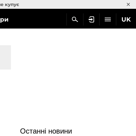
×
не купує
гри
UK
Останні новини