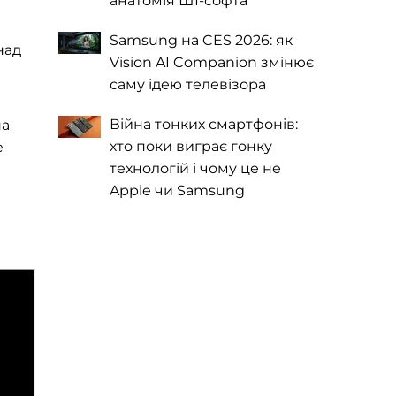
анатомія ШІ-софта
Samsung на CES 2026: як
над
Vision AI Companion змінює
саму ідею телевізора
Війна тонких смартфонів:
на
хто поки виграє гонку
e
технологій і чому це не
Apple чи Samsung