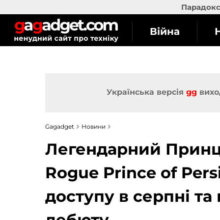
Парадокс 
Війна
Українська версія
gg
вихо
Gagadget
Новини
Легендарний Принц 
Rogue Prince of Per
доступу в серпні та
дебюту