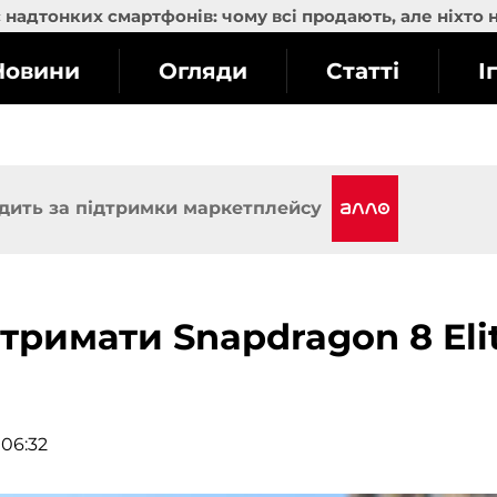
надтонких смартфонів: чому всі продають, але ніхто 
Новини
Огляди
Статті
І
дить за підтримки маркетплейсу
отримати Snapdragon 8 Eli
 06:32