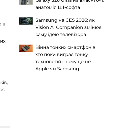
Galaxy S26 Ultra на власні очі:
анатомія ШІ-софта
Samsung на CES 2026: як
е в
Vision AI Companion змінює
саму ідею телевізора
ших
Війна тонких смартфонів:
е
хто поки виграє гонку
технологій і чому це не
Apple чи Samsung
ків,
os-