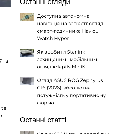
Останні огляди
Доступна автономна
навігація на зап'ясті: огляд
смарт-годинника Haylou
Watch Hyper
Як зробити Starlink
захищеним і мобільним:
 7 та
огляд Adaptis MiniKit
Огляд ASUS ROG Zephyrus
G16 (2026): абсолютна
потужність у портативному
форматі
ite
з
Останні статті