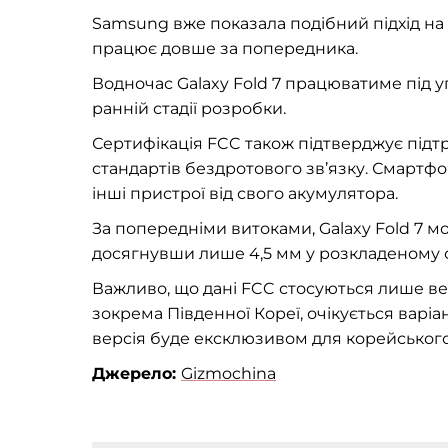
Samsung вже показала подібний підхід на G
працює довше за попередника.
Водночас Galaxy Fold 7 працюватиме під уп
ранній стадії розробки.
Сертифікація FCC також підтверджує підтр
стандартів бездротового зв’язку. Смартф
інші пристрої від свого акумулятора.
За попередніми витоками, Galaxy Fold 7 м
досягнувши лише 4,5 мм у розкладеному с
Важливо, що дані FCC стосуються лише вер
зокрема Південної Кореї, очікується варіа
версія буде ексклюзивом для корейського
Джерело:
Gizmochina