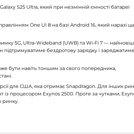
alaxy S25 Ultra, який при незмінній ємності батареї
равлінням One UI 8 на базі Android 16, який наразі щ
имку 5G, Ultra-Wideband (UWB) та Wi-Fi 7 — найнові
он підтримуватиме бездротову зарядку і заряджатим
оже бути навіть тоншим за свого попередника,
тані.
сії для США, яка отримає Snapdragon. Для інших рин
нт із процесором Exynos 2500. Проте за чутками, Exyn
 ринку.