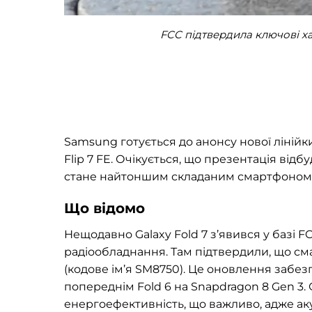
FCC підтвердила ключові ха
Samsung готується до анонсу нової лінійк
Flip 7 FE. Очікується, що презентація відб
стане найтоншим складаним смартфоном 
Що відомо
Нещодавно Galaxy Fold 7 з’явився у базі F
радіообладнання. Там підтвердили, що с
(кодове ім’я SM8750). Це оновлення забе
попереднім Fold 6 на Snapdragon 8 Gen 3.
енергоефективність, що важливо, адже а