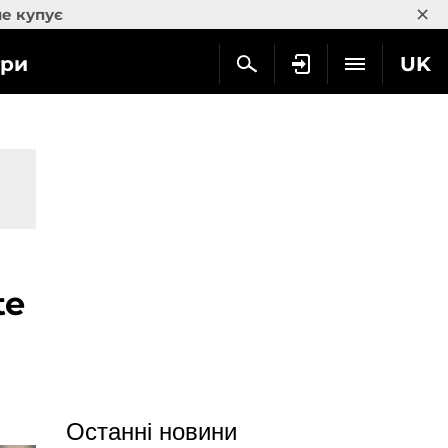
×
не купує
гри
UK
te
Останні новини