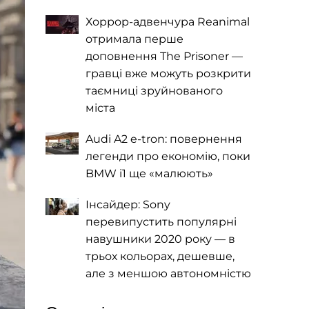
Хоррор-адвенчура Reanimal
отримала перше
доповнення The Prisoner —
гравці вже можуть розкрити
таємниці зруйнованого
міста
Audi A2 e-tron: повернення
легенди про економію, поки
BMW i1 ще «малюють»
Інсайдер: Sony
перевипустить популярні
навушники 2020 року — в
трьох кольорах, дешевше,
але з меншою автономністю