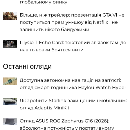
глобальному ринку
Більше, ніж трейлер: презентація GTA VI не
поступиться преміум-шоу від Netflix і не
залишить нікого байдужими
LilyGo T-Echo Card: текстовий зв’язок там, де
навіть вовки бояться вити
Останні огляди
Доступна автономна навігація на зап'ясті:
огляд смарт-годинника Haylou Watch Hyper
Як зробити Starlink захищеним і мобільним:
огляд Adaptis MiniKit
Огляд ASUS ROG Zephyrus G16 (2026):
абсолютна потужність у портативному