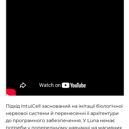
Підхід IntuiCell заснований на імітації біологічної
нервової системи й перенесенні її архітектури
до програмного забезпечення. У Luna немає
потреби у попередньому навчанні на масивних