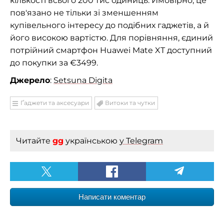
кількості всього 200 тис одиниць. Ймовірно, це
пов'язано не тільки зі зменшенням
купівельного інтересу до подібних гаджетів, а й
його високою вартістю. Для порівняння, єдиний
потрійний смартфон Huawei Mate XT доступний
до покупки за €3499.
Джерело
:
Setsuna Digita
Ґаджети та аксесуари
Витоки та чутки
Читайте
gg
українською
у Telegram
Написати коментар