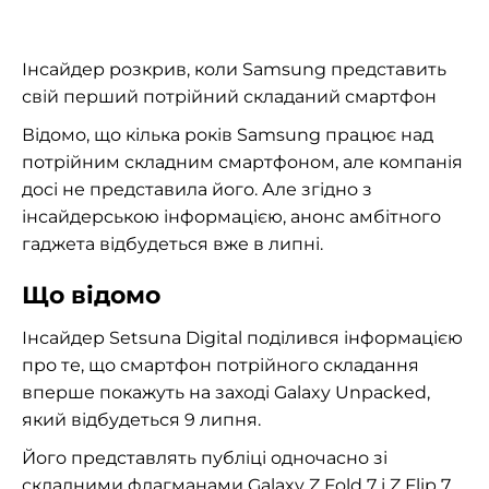
Інсайдер розкрив, коли Samsung представить
свій перший потрійний складаний смартфон
Відомо, що кілька років Samsung працює над
потрійним складним смартфоном, але компанія
досі не представила його. Але згідно з
інсайдерською інформацією, анонс амбітного
гаджета відбудеться вже в липні.
Що відомо
Інсайдер Setsuna Digital поділився інформацією
про те, що смартфон потрійного складання
вперше покажуть на заході Galaxy Unpacked,
який відбудеться 9 липня.
Його представлять публіці одночасно зі
складними флагманами Galaxy Z Fold 7 і Z Flip 7,