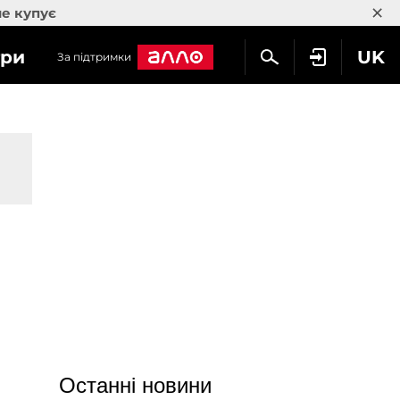
×
не купує
гри
UK
За підтримки
Останні новини