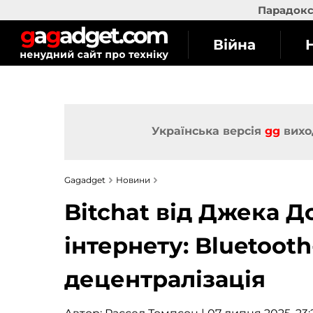
Парадокс 
Війна
Українська версія
gg
вихо
Gagadget
Новини
Bitchat від Джека Д
інтернету: Bluetoot
децентралізація