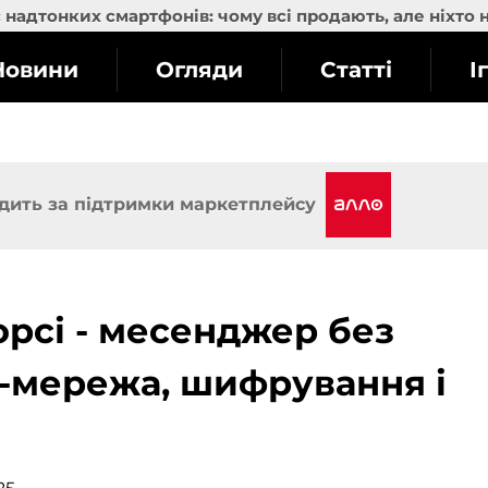
надтонких смартфонів: чому всі продають, але ніхто 
Новини
Огляди
Статті
І
дить за підтримки маркетплейсу
орсі - месенджер без
h-мережа, шифрування і