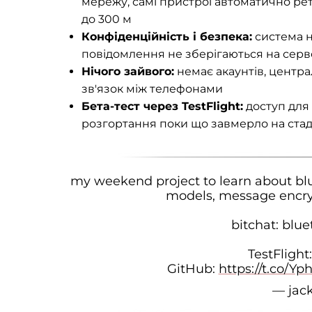
мережу, самі пристрої автоматично р
до 300 м
Конфіденційність і безпека:
система н
повідомлення не зберігаються на серве
Нічого зайвого:
немає акаунтів, централ
зв'язок між телефонами
Бета-тест через TestFlight:
доступ для 
розгортання поки що завмерло на стад
my weekend project to learn about bl
models, message encryp
bitchat: blue
TestFlight
GitHub:
https://t.co/Y
— jac