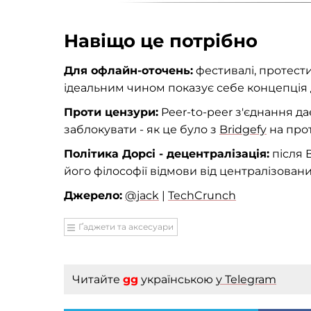
Навіщо це потрібно
Для офлайн-оточень:
фестивалі, протести
ідеальним чином показує себе концепція 
Проти цензури:
Peer-to-peer з'єднання да
заблокувати - як це було з
Bridgefy
на прот
Політика Дорсі - децентралізація:
після B
його філософії відмови від централізован
Джерело:
@jack
|
TechCrunch
Ґаджети та аксесуари
Читайте
gg
українською
у Telegram