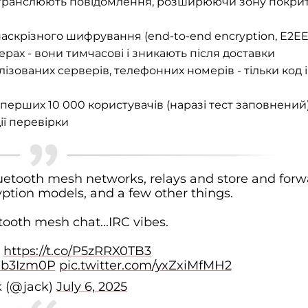
етранслюють повідомлення, розширюючи зону покри
аскрізного шифрування (end-to-end encryption, E2EE
рах - вони тимчасові і зникають після доставки
ізованих серверів, телефонних номерів - тільки код і
перших 10 000 користувачів (наразі тест заповнений)
ії перевірки
uetooth mesh networks, relays and store and forw
tion models, and a few other things.
tooth mesh chat...IRC vibes.
:
https://t.co/P5zRRX0TB3
phb3Izm0P
pic.twitter.com/yxZxiMfMH2
k (@jack)
July 6, 2025