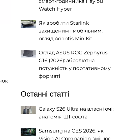
смарт-годинника Haylou
Watch Hyper
Як зробити Starlink
захищеним і мобільним:
огляд Adaptis MiniKit
Огляд ASUS ROG Zephyrus
G16 (2026): абсолютна
потужність у портативному
форматі
нок
Останні статті
Galaxy S26 Ultra на власні очі:
анатомія ШІ-софта
Samsung на CES 2026: як
Vision AI Companion змінює