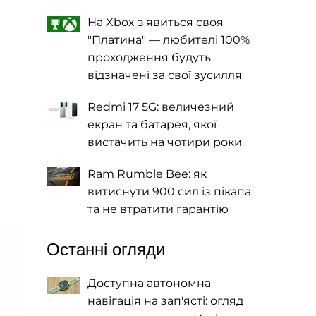
На Xbox з'явиться своя
"Платина" — любителі 100%
проходження будуть
відзначені за свої зусилля
Redmi 17 5G: величезний
екран та батарея, якої
вистачить на чотири роки
Ram Rumble Bee: як
витиснути 900 сил із пікапа
та не втратити гарантію
Останні огляди
Доступна автономна
навігація на зап'ясті: огляд