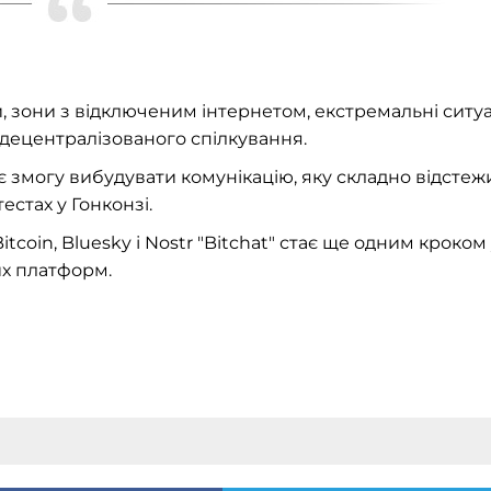
, зони з відключеним інтернетом, екстремальні ситуац
децентралізованого спілкування.
є змогу вибудувати комунікацію, яку складно відстежи
естах у Гонконзі.
itcoin, Bluesky і Nostr "Bitchat" стає ще одним кроком
их платформ.