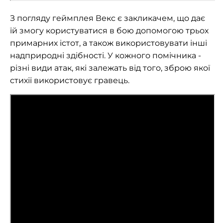
З погляду геймплея Векс є закликачем, що дає
їй змогу користуватися в бою допомогою трьох
примарних істот, а також використовувати інші
надприродні здібності. У кожного помічника -
різні види атак, які залежать від того, зброю якої
стихії використовує гравець.