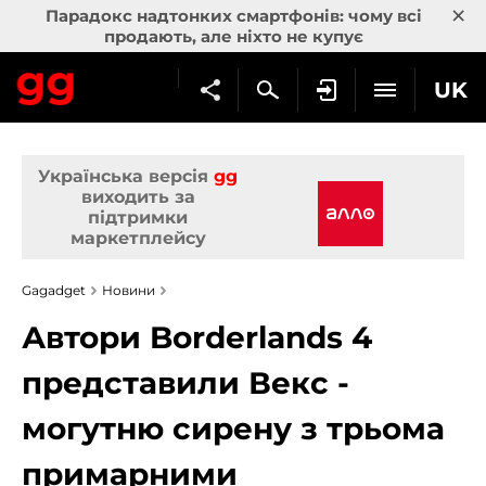
×
Парадокс надтонких смартфонів: чому всі
продають, але ніхто не купує
UK
Українська версія
gg
виходить за
підтримки
маркетплейсу
Gagadget
Новини
Автори Borderlands 4
представили Векс -
могутню сирену з трьома
примарними