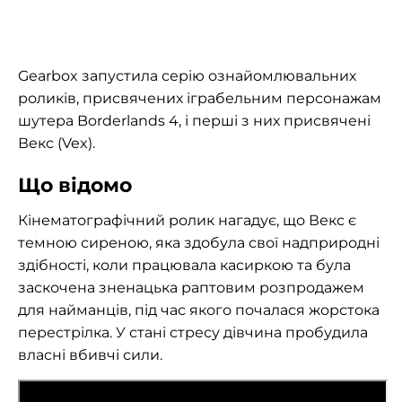
Gearbox запустила серію ознайомлювальних
роликів, присвячених іграбельним персонажам
шутера Borderlands 4, і перші з них присвячені
Векс (Vex).
Що відомо
Кінематографічний ролик нагадує, що Векс є
темною сиреною, яка здобула свої надприродні
здібності, коли працювала касиркою та була
заскочена зненацька раптовим розпродажем
для найманців, під час якого почалася жорстока
перестрілка. У стані стресу дівчина пробудила
власні вбивчі сили.