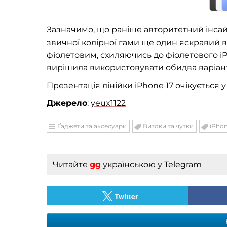
Зазначимо, що раніше авторитетний інса
звичної колірної гами ще один яскравий в
фіолетовим, схиляючись до фіолетового iP
вирішила використовувати обидва варіан
Презентація лінійки iPhone 17 очікується у
Джерело
:
yeux1122
Ґаджети та аксесуари
Витоки та чутки
iPho
Читайте
gg
українською
у Telegram
Twitter