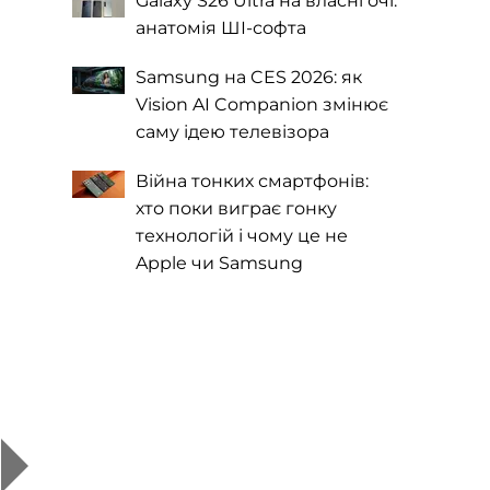
Galaxy S26 Ultra на власні очі:
анатомія ШІ-софта
Samsung на CES 2026: як
Vision AI Companion змінює
саму ідею телевізора
Війна тонких смартфонів:
хто поки виграє гонку
технологій і чому це не
Apple чи Samsung