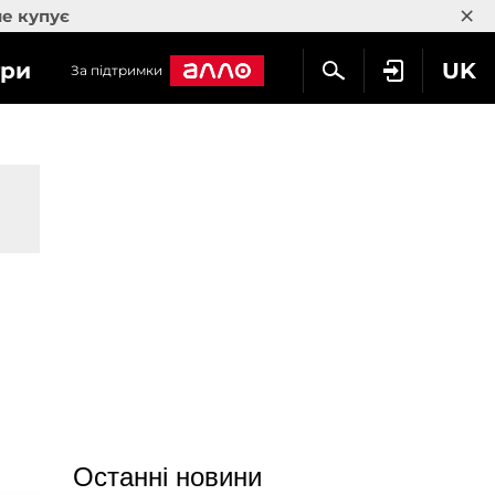
×
не купує
гри
UK
За підтримки
Останні новини