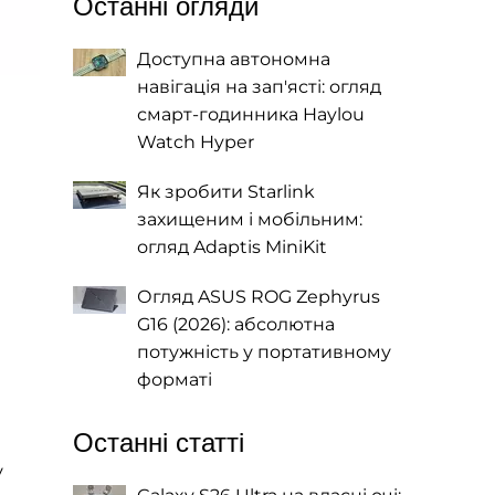
Останні огляди
Доступна автономна
навігація на зап'ясті: огляд
смарт-годинника Haylou
Watch Hyper
Як зробити Starlink
захищеним і мобільним:
огляд Adaptis MiniKit
Огляд ASUS ROG Zephyrus
G16 (2026): абсолютна
потужність у портативному
форматі
і
Останні статті
у