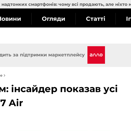
надтонких смартфонів: чому всі продають, але ніхто 
Новини
Огляди
Статті
І
дить за підтримки маркетплейсу
le
м: інсайдер показав усі
7 Air