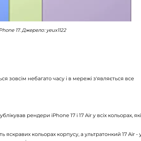
hone 17. Джерело: yeux1122
ься зовсім небагато часу і в мережі з'являється все
ікував рендери iPhone 17 і 17 Air у всіх кольорах, як
ь яскравих кольорах корпусу, а ультратонкий 17 Air - 