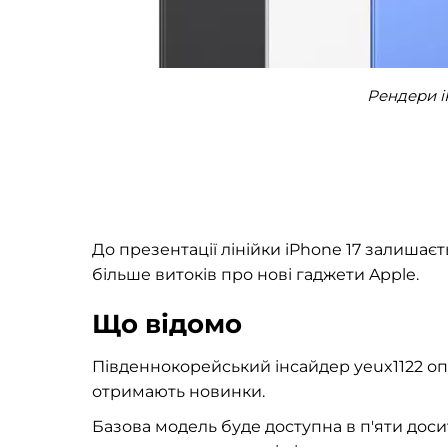
Рендери iP
До презентації лінійки iPhone 17 залишаєт
більше витоків про нові гаджети Apple.
Що відомо
Південнокорейський інсайдер yeux1122 опубл
отримають новинки.
Базова модель буде доступна в п'яти досит