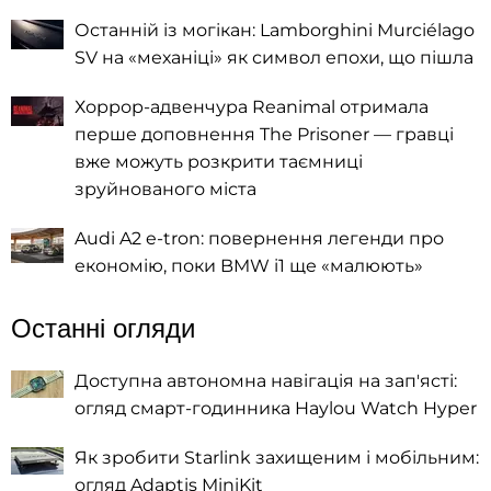
Останній із могікан: Lamborghini Murciélago
SV на «механіці» як символ епохи, що пішла
Хоррор-адвенчура Reanimal отримала
перше доповнення The Prisoner — гравці
вже можуть розкрити таємниці
зруйнованого міста
Audi A2 e-tron: повернення легенди про
економію, поки BMW i1 ще «малюють»
Останні огляди
Доступна автономна навігація на зап'ясті:
огляд смарт-годинника Haylou Watch Hyper
Як зробити Starlink захищеним і мобільним:
огляд Adaptis MiniKit