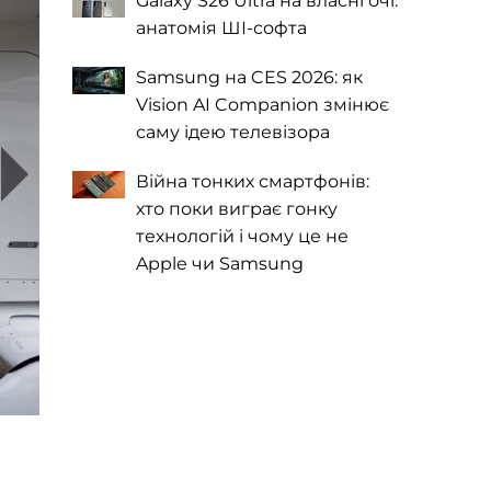
Galaxy S26 Ultra на власні очі:
анатомія ШІ-софта
Samsung на CES 2026: як
Vision AI Companion змінює
саму ідею телевізора
Війна тонких смартфонів:
хто поки виграє гонку
технологій і чому це не
Apple чи Samsung