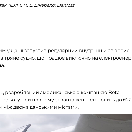
так ALIA CTOL. Джерело: Danfoss
 у Данії запустив регулярний внутрішній авіарейс 
овітряне судно, що працює виключно на електроенергі
а.
TOL, розроблений американською компанією Beta
 польоту при повному завантаженні становить до 622
м між двома данськими містами.