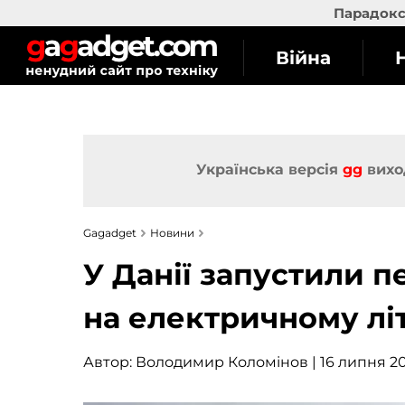
Парадокс 
Війна
Українська версія
gg
вихо
Gagadget
Новини
У Данії запустили 
на електричному лі
Автор:
Володимир Коломінов
| 16 липня 20