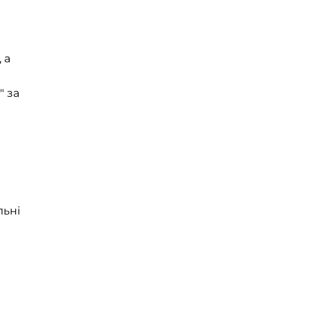
 а
" за
льні