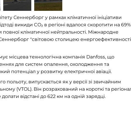
тету Сеннерборг у рамках кліматичної ініціативи
ідтоді викиди CO₂ в регіоні вдалося скоротити на 69%,
и повної кліматичної нейтральності. Міжнародне
 Сеннерборг "світовою столицею енергоефективності
мує місцева технологічна компанія Danfoss, що
еннях для систем опалення, охолодження та
ий потенціал у розвитку електричної авіації.
о польоту, випускається як у версії зі звичайним
льному (VTOL). Він розрахований на короткі та регіона
олати відстані до 622 км на одній зарядці.