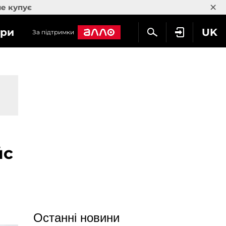
×
не купує
гри
UK
За підтримки
йс
Останні новини