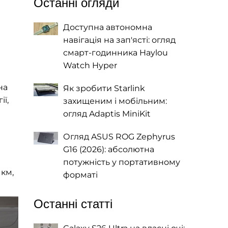
Останні огляди
Доступна автономна
навігація на зап'ясті: огляд
смарт-годинника Haylou
Watch Hyper
на
Як зробити Starlink
ї,
захищеним і мобільним:
огляд Adaptis MiniKit
Огляд ASUS ROG Zephyrus
G16 (2026): абсолютна
потужність у портативному
 км,
форматі
Останні статті