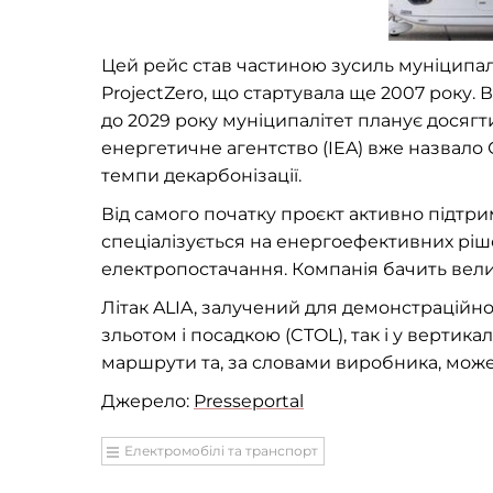
Цей рейс став частиною зусиль муніципалі
ProjectZero, що стартувала ще 2007 року. В
до 2029 року муніципалітет планує досягт
енергетичне агентство (IEA) вже назвало
темпи декарбонізації.
Від самого початку проєкт активно підтри
спеціалізується на енергоефективних ріш
електропостачання. Компанія бачить велик
Літак ALIA, залучений для демонстраційног
зльотом і посадкою (CTOL), так і у вертика
маршрути та, за словами виробника, може д
Джерело:
Presseportal
Електромобілі та транспорт