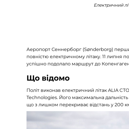
Електричний лі
Аеропорт Сеннерборг (Sønderborg) першим
повністю електричному літаку. 11 липня п
успішно подолало маршрут до Копенгаген
Що відомо
Політ виконав електричний літак ALIA C
Technologies. Його максимальна дальність
що з лишком перекриває відстань у 200 к