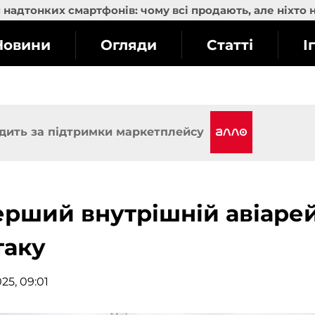
надтонких смартфонів: чому всі продають, але ніхто 
Новини
Огляди
Статті
І
дить за підтримки маркетплейсу
перший внутрішній авіаре
таку
25, 09:01