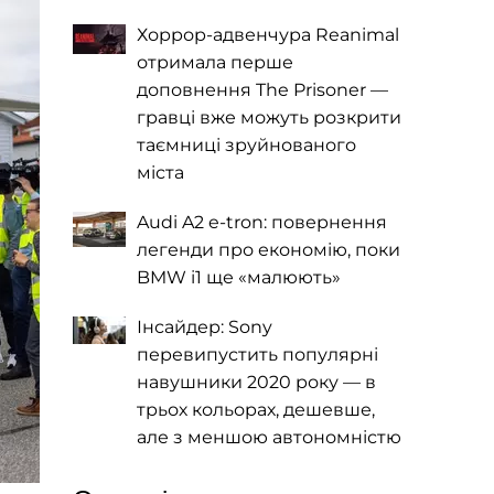
Хоррор-адвенчура Reanimal
отримала перше
доповнення The Prisoner —
гравці вже можуть розкрити
таємниці зруйнованого
міста
Audi A2 e-tron: повернення
легенди про економію, поки
BMW i1 ще «малюють»
Інсайдер: Sony
перевипустить популярні
навушники 2020 року — в
трьох кольорах, дешевше,
але з меншою автономністю