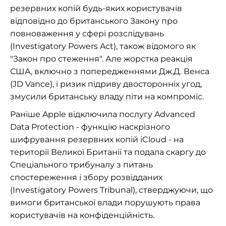
резервних копій будь-яких користувачів
відповідно до британського Закону про
повноваження у сфері розслідувань
(Investigatory Powers Act), також відомого як
"Закон про стеження". Але жорстка реакція
США, включно з попередженнями Дж.Д. Венса
(JD Vance), і ризик підриву двосторонніх угод,
змусили британську владу піти на компроміс.
Раніше Apple відключила послугу Advanced
Data Protection - функцію наскрізного
шифрування резервних копій iCloud - на
території Великої Британії та подала скаргу до
Спеціального трибуналу з питань
спостереження і збору розвідданих
(Investigatory Powers Tribunal), стверджуючи, що
вимоги британської влади порушують права
користувачів на конфіденційність.