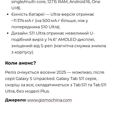
single/multi-core, 12 ГБ RAM, Android 16, One
UI 8).
Ємність батареї — Ultra-версія отримає
~11 374 мА·г (на 500 мА·г більше, ніж у
попередника S10 Ultra).
Дизайн: S11 Ultra отримає невеликий U-
подібний виріз у 14.6″ AMOLED-дисплеї,
зміщений від S-pen (магнітна смужка зникла
з корпусу).
Коли анонс?
Реліз очікується восени 2025 — можливо, після
серії Galaxy S Unpacked. Galaxy Tab S11 серія,
скоріш за все, складатиметься з Tab S11 та Tab S11
Ultra, без моделі Plus.
Джерело:
www.gizmochina.com