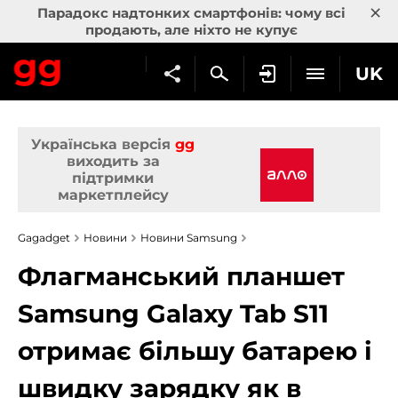
×
Парадокс надтонких смартфонів: чому всі
продають, але ніхто не купує
UK
Українська версія
gg
виходить за
підтримки
маркетплейсу
Gagadget
Новини
Новини Samsung
Флагманський планшет
Samsung Galaxy Tab S11
отримає більшу батарею і
швидку зарядку як в