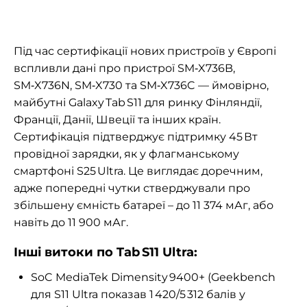
Під час сертифікації нових пристроїв у Європі
вспливли дані про пристрої SM‑X736B,
SM‑X736N, SM‑X730 та SM‑X736C — ймовірно,
майбутні Galaxy Tab S11 для ринку Фінляндії,
Франції, Данії, Швеції та інших країн.
Сертифікація підтверджує підтримку 45 Вт
провідної зарядки, як у флагманському
смартфоні S25 Ultra. Це виглядає доречним,
адже попередні чутки стверджували про
збільшену ємність батареї – до 11 374 мАг, або
навіть до 11 900 мАг.
Інші витоки по Tab S11 Ultra:
SoC MediaTek Dimensity 9400+ (Geekbench
для S11 Ultra показав 1 420/5 312 балів у