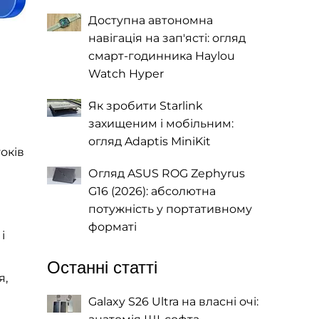
Доступна автономна
навігація на зап'ясті: огляд
смарт-годинника Haylou
Watch Hyper
Як зробити Starlink
захищеним і мобільним:
огляд Adaptis MiniKit
токів
Огляд ASUS ROG Zephyrus
G16 (2026): абсолютна
потужність у портативному
форматі
і
Останні статті
я,
Galaxy S26 Ultra на власні очі: