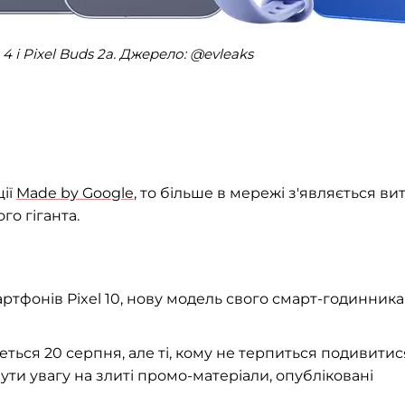
h 4 і Pixel Buds 2a. Джерело: @evleaks
ії
Made by Google
, то більше в мережі з'являється ви
го гіганта.
ртфонів Pixel 10, нову модель свого смарт-годинника 
ться 20 серпня, але ті, кому не терпиться подивитис
ти увагу на злиті промо-матеріали, опубліковані