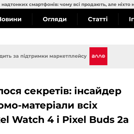
надтонких смартфонів: чому всі продають, але ніхто 
Новини
Огляди
Статті
І
дить за підтримки маркетплейсу
ося секретів: інсайдер
омо-матеріали всіх
el Watch 4 і Pixel Buds 2a