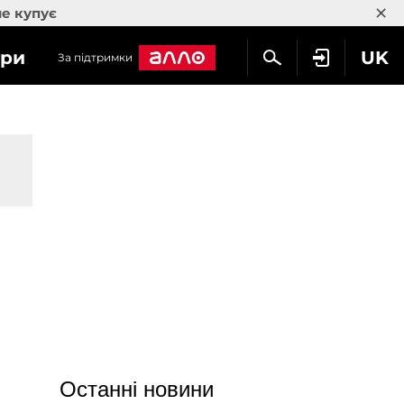
×
не купує
гри
UK
За підтримки
Останні новини