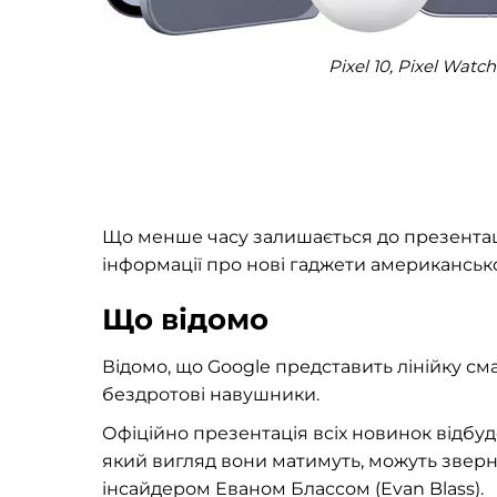
Pixel 10, Pixel Watc
Що менше часу залишається до презентац
інформації про нові гаджети американсько
Що відомо
Відомо, що Google представить лінійку сма
бездротові навушники.
Офіційно презентація всіх новинок відбуде
який вигляд вони матимуть, можуть зверну
інсайдером Еваном Блассом (Evan Blass).