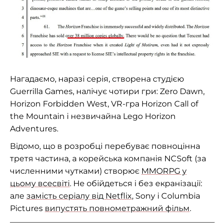
Нагадаємо, наразі серія, створена студією
Guerrilla Games, налічує чотири гри: Zero Dawn,
Horizon Forbidden West, VR-гра Horizon Call of
the Mountain і незвичайна Lego Horizon
Adventures.
Відомо, що в розробці перебуває повноцінна
третя частина, а корейська компанія NCSoft (за
численними чутками) створює
MMORPG у
цьому всесвіті
. Не обійдеться і без екранізації:
але
замість серіалу від Netflix
, Sony і Columbia
Pictures
випустять повнометражний фільм
.