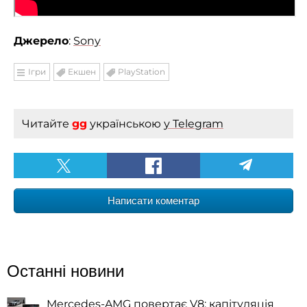
Джерело
:
Sony
Ігри
Екшен
PlayStation
Читайте
gg
українською
у Telegram
Написати коментар
Останні новини
Mercedes-AMG повертає V8: капітуляція