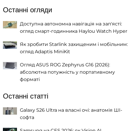
Останні огляди
Доступна автономна навігація на зап'ясті:
огляд смарт-годинника Haylou Watch Hyper
Як зробити Starlink захищеним і мобільним:
огляд Adaptis MiniKit
Огляд ASUS ROG Zephyrus G16 (2026):
абсолютна потужність у портативному
форматі
Останні статті
Galaxy S26 Ultra на власні очі: анатомія ШІ-
софта
Samsung на CES 2026: як Vision AI