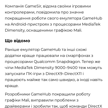
Компанія GameSir, відома своїми ігровими
контролерами, повідомила про значне
покращення роботи свого емулятора GameHub
на Android-пристроях з процесорами MediaTek
Dimensity, оснащеними графікою Mali.
Що відомо
Раніше емулятор GameHub та інші схожі
додатки краще працювали на смартфонах з
процесорами Qualcomm Snapdragon. Тепер же
чіпи MediaTek Dimensity 9000–9400 теж можуть
запускати ПК-ігри з DirectX9–DirectX11 і
працюють майже так само швидко, а іноді навіть
краще.
Розробники GameHub покращили роботу
графіки Mali, виправили проблеми з
драйверами і зробили так, щоб команди DirectX