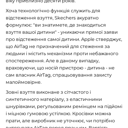
віку приблизно десяти років.
Хоча технологічно функція служить для
відстеження взуття, Skechers акуратно
формулює: "ви знатимете, де знаходиться
взуття вашої дитини" - уникаючи прямої заяви
про відстеження самої дитини. Apple стверджує,
що AirTag не призначений для стеження за
людьми і містить механізми проти небажаного
спостереження. Але в даному випадку,
враховуючи, що носій пристрою - дитина - не
сам власник AirTag, спрацьовування захисту
малоймовірне.
Зовні взуття виконане з сітчастого і
синтетичного матеріалу, з еластичними
шнурівками, регульованим ремінцем на підйомі
і міцною гумовою устілкою. Кросівки можна
прати, але виробник не уточнює, чи потрібно
витягувати AirTag перед пранням. Вартість