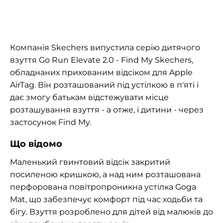
Компанія Skechers випустила серію дитячого
взуття Go Run Elevate 2.0 - Find My Skechers,
обладнаних прихованим відсіком для Apple
AirTag. Він розташований під устілкою в п'яті і
дає змогу батькам відстежувати місце
розташування взуття - а отже, і дитини - через
застосунок Find My.
Що відомо
Маленький гвинтовий відсік закритий
посиленою кришкою, а над ним розташована
перфорована повітропроникна устілка Goga
Mat, що забезпечує комфорт під час ходьби та
бігу. Взуття розроблено для дітей від малюків до