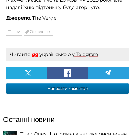
надалі їхню підтримку буде згорнуто.
Джерело
:
The Verge
Ігри
Оновлення
Читайте
gg
українською
у Telegram
Написати коментар
Останні новини
Titan Quest II отримала велике оновлення