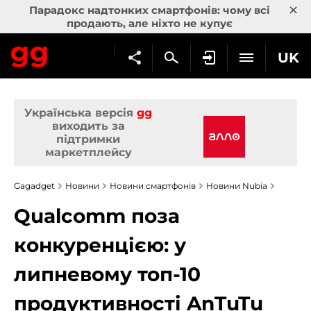
×
Парадокс надтонких смартфонів: чому всі
продають, але ніхто не купує
UK
Українська версія
gg
виходить за
підтримки
маркетплейсу
Gagadget
Новини
Новини смартфонів
Новини Nubia
Qualcomm поза
конкуренцією: у
липневому топ-10
продуктивності AnTuTu