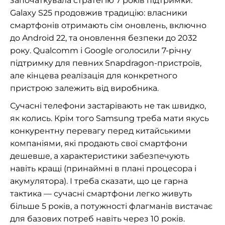
започаткувала стратегію 7 років підтримки.
Galaxy S25 продовжив традицію: власники
смартфонів отримають сім оновлень, включно
до Android 22, та оновлення безпеки до 2032
року. Qualcomm і Google оголосили 7-річну
підтримку для певних Snapdragon-пристроїв,
але кінцева реалізація для конкретного
пристрою залежить від виробника.
Сучасні телефони застарівають не так швидко,
як колись. Крім того Samsung треба мати якусь
конкурентну перевагу перед китайськими
компаніями, які продають свої смартфони
дешевше, а характеристики забезпечують
навіть кращі (принаймні в плані процесора і
акумулятора). І треба сказати, що це гарна
тактика — сучасні смартфони легко живуть
більше 5 років, а потужності флагманів вистачає
для базових потреб навіть через 10 років.