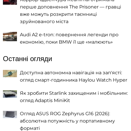
перше доповнення The Prisoner — гравці
вже можуть розкрити таємниці
зруйнованого міста
Audi A2 e-tron: повернення легенди про
економію, поки BMW i1 ще «малюють»
Останні огляди
Доступна автономна навігація на зап'ясті:
огляд смарт-годинника Haylou Watch Hyper
Як зробити Starlink захищеним і мобільним:
огляд Adaptis MiniKit
Огляд ASUS ROG Zephyrus G16 (2026):
абсолютна потужність у портативному
форматі