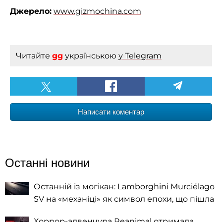
Джерело:
www.gizmochina.com
Читайте
gg
українською
у Telegram
Написати коментар
Останні новини
Останній із могікан: Lamborghini Murciélago
SV на «механіці» як символ епохи, що пішла
Хоррор-адвенчура Reanimal отримала