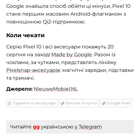
Google знайшла спосіб обійти ці мінуси, Pixel 10
стане першим масовим Android-флагманом з
повноцінною Qi2-підтримкою.
Коли чекати
Серію Pixel 10 і всі аксесуари покажуть 20
серпня на заході
Made by Google
. Разом із
чохлами, за чутками, представлять лінійку
Pixelsnap-аксесуарів
: магнітні зарядки, підставки
та тримачі.
Джерело:
NieuweMobiel.NL
Ґаджети та аксесуари
Витоки та чутки
Google Pixel
Читайте
gg
українською
у Telegram