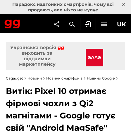
×
Парадокс надтонких смартфонів: чому всі
продають, але ніхто не купує
UK
Українська версія
gg
виходить за
підтримки
маркетплейсу
Gagadget
Новини
Новини смартфонів
Новини Google
Витік: Pixel 10 отримає
фірмові чохли з Qi2
магнітами - Google готує
свій "Android MagSafe"