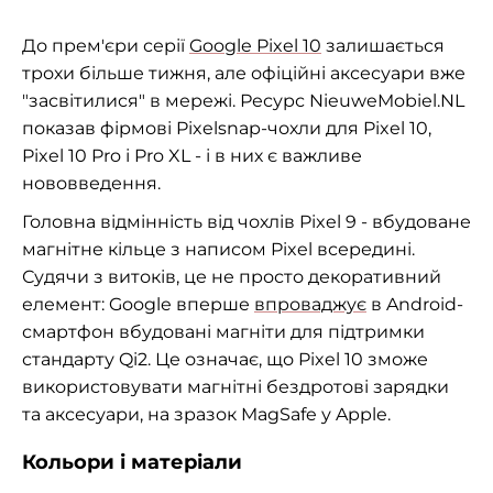
До прем'єри серії
Google Pixel 10
залишається
трохи більше тижня, але офіційні аксесуари вже
"засвітилися" в мережі. Ресурс NieuweMobiel.NL
показав фірмові Pixelsnap-чохли для Pixel 10,
Pixel 10 Pro і Pro XL - і в них є важливе
нововведення.
Головна відмінність від чохлів Pixel 9 - вбудоване
магнітне кільце з написом Pixel всередині.
Судячи з витоків, це не просто декоративний
елемент: Google вперше
впроваджує
в Android-
смартфон вбудовані магніти для підтримки
стандарту Qi2. Це означає, що Pixel 10 зможе
використовувати магнітні бездротові зарядки
та аксесуари, на зразок MagSafe у Apple.
Кольори і матеріали