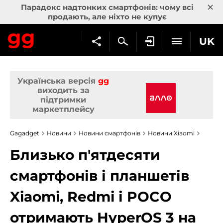
×
Парадокс надтонких смартфонів: чому всі
продають, але ніхто не купує
UK
Українська версія
gg
виходить за
підтримки
маркетплейсу
Gagadget
Новини
Новини смартфонів
Новини Xiaomi
Близько п'ятдесяти
смартфонів і планшетів
Xiaomi, Redmi і POCO
отримають HyperOS 3 на