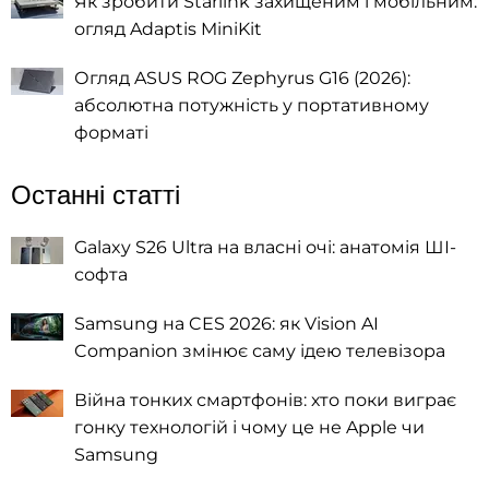
Як зробити Starlink захищеним і мобільним:
огляд Adaptis MiniKit
Огляд ASUS ROG Zephyrus G16 (2026):
абсолютна потужність у портативному
форматі
Останні статті
Galaxy S26 Ultra на власні очі: анатомія ШІ-
софта
Samsung на CES 2026: як Vision AI
Companion змінює саму ідею телевізора
Війна тонких смартфонів: хто поки виграє
гонку технологій і чому це не Apple чи
Samsung