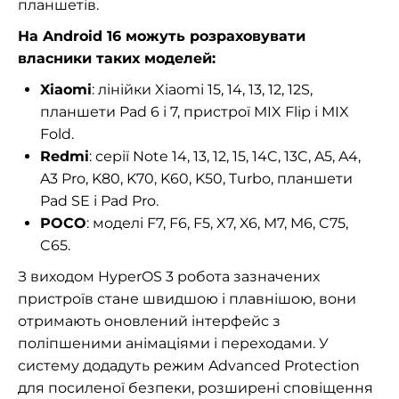
планшетів.
На Android 16 можуть розраховувати
власники таких моделей:
Xiaomi
: лінійки Xiaomi 15, 14, 13, 12, 12S,
планшети Pad 6 і 7, пристрої MIX Flip і MIX
Fold.
Redmi
: серії Note 14, 13, 12, 15, 14C, 13C, A5, A4,
A3 Pro, K80, K70, K60, K50, Turbo, планшети
Pad SE і Pad Pro.
POCO
: моделі F7, F6, F5, X7, X6, M7, M6, C75,
C65.
З виходом HyperOS 3 робота зазначених
пристроїв стане швидшою і плавнішою, вони
отримають оновлений інтерфейс з
поліпшеними анімаціями і переходами. У
систему додадуть режим Advanced Protection
для посиленої безпеки, розширені сповіщення