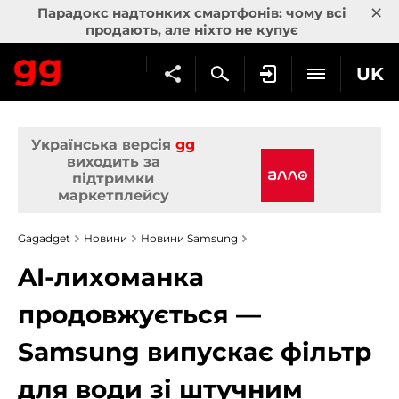
×
Парадокс надтонких смартфонів: чому всі
продають, але ніхто не купує
UK
Українська версія
gg
виходить за
підтримки
маркетплейсу
Gagadget
Новини
Новини Samsung
AI-лихоманка
продовжується —
Samsung випускає фільтр
для води зі штучним