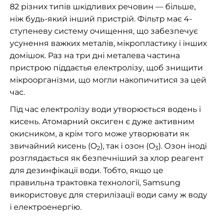
82 різних типів шкідливих речовин — більше,
ніж будь-який інший пристрій. Фільтр має 4-
ступеневу систему очищення, що забезпечує
усунення важких металів, мікропластику і інших
домішок. Раз на три дні металева частина
пристрою піддаєтья електролізу, щоб знищити
мікроорганізми, що могли накопичитися за цей
час.
Під час електролізу води утворюється водень і
кисень. Атомарний оксиген є дуже активним
окисником, а крім того може утворювати як
звичайний кисень (O
), так і озон (O
). Озон іноді
2
3
розглядається як безпечніший за хлор реагент
для дезинфікації води. Тобто, якщо це
правильна трактовка технології, Samsung
використовує для стерилізації води саму ж воду
і електроенергію.