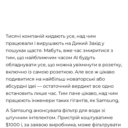
Тисячі компаній кидають усе, над чим
працювали і вирушають на Дикий Захід у
пошуках щастя. Мабуть, вже час змиритися з
тим, що найближчим часом AI будуть
обладнувати усе, що можна увімкнути в розетку,
включно із самою розеткою. Але все ж цікаво
подивитися на найбільш новаторські або
абсурдні ідеї — остаточний вердикт все одно
встановить лише час. Тим паче цікаво, над чим
працюють інженери таких гігантів, як Samsung,
А Samsung анонсувала фільтр для води зі
штучним інтелектом. Пристрій коштуватиме
$1000 і, за заявою виробника, може фільтрувати