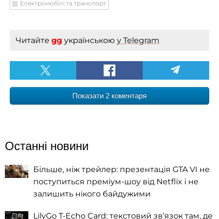
Електромобілі та транспорт
Читайте
gg
українською
у Telegram
Показати 2 коментаря
Останні новини
Більше, ніж трейлер: презентація GTA VI не
поступиться преміум-шоу від Netflix і не
залишить нікого байдужими
LilyGo T-Echo Card: текстовий зв’язок там, де