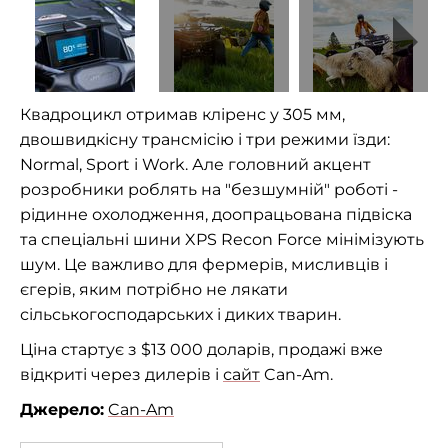
Квадроцикл отримав кліренс у 305 мм,
двошвидкісну трансмісію і три режими їзди:
Normal, Sport і Work. Але головний акцент
розробники роблять на "безшумній" роботі -
рідинне охолодження, доопрацьована підвіска
та спеціальні шини XPS Recon Force мінімізують
шум. Це важливо для фермерів, мисливців і
єгерів, яким потрібно не лякати
сільськогосподарських і диких тварин.
Ціна стартує з $13 000 доларів, продажі вже
відкриті через дилерів і
сайт
Can-Am.
Джерело:
Can-Am