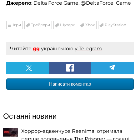
Джерело
:
Delta Force Game
,
@DeltaForce_Game
Ігри
Трейлери
Шутери
Xbox
PlayStation
Читайте
gg
українською
у Telegram
Написати коментар
Останні новини
Хоррор-адвенчура Reanimal отримала
перше доповнення The Prisoner — гравці