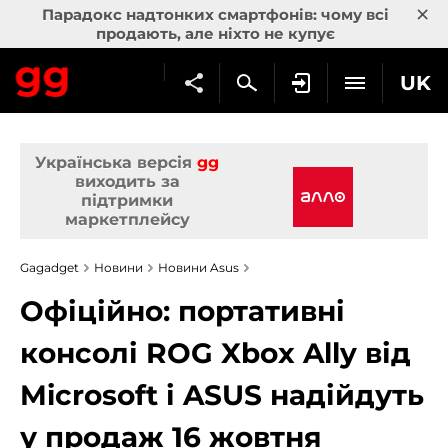
×
Парадокс надтонких смартфонів: чому всі
продають, але ніхто не купує
UK
Українська версія
gg
виходить за
підтримки
маркетплейсу
Gagadget
Новини
Новини Asus
Офіційно: портативні
консолі ROG Xbox Ally від
Microsoft і ASUS надійдуть
у продаж 16 жовтня