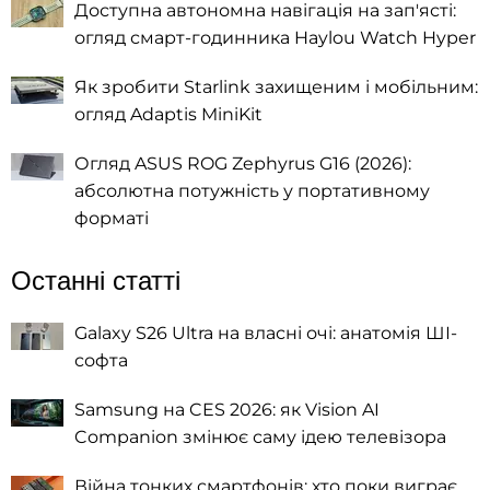
Доступна автономна навігація на зап'ясті:
огляд смарт-годинника Haylou Watch Hyper
Як зробити Starlink захищеним і мобільним:
огляд Adaptis MiniKit
Огляд ASUS ROG Zephyrus G16 (2026):
абсолютна потужність у портативному
форматі
Останні статті
Galaxy S26 Ultra на власні очі: анатомія ШІ-
софта
Samsung на CES 2026: як Vision AI
Companion змінює саму ідею телевізора
Війна тонких смартфонів: хто поки виграє