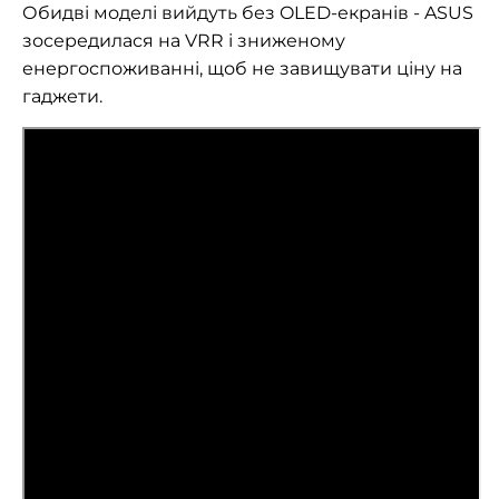
Обидві моделі вийдуть без OLED-екранів - ASUS
зосередилася на VRR і зниженому
енергоспоживанні, щоб не завищувати ціну на
гаджети.