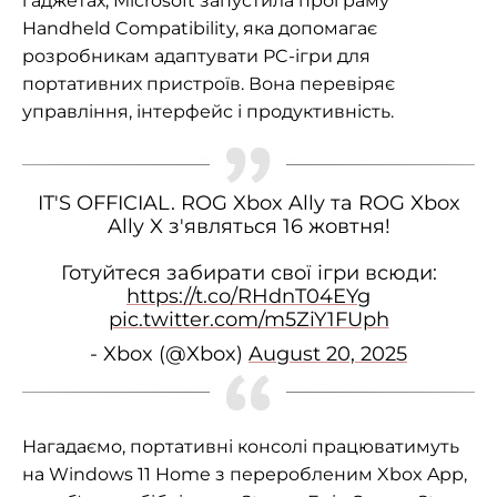
гаджетах, Microsoft запустила програму
Handheld Compatibility, яка допомагає
розробникам адаптувати PC-ігри для
портативних пристроїв. Вона перевіряє
управління, інтерфейс і продуктивність.
IT'S OFFICIAL. ROG Xbox Ally та ROG Xbox
Ally X з'являться 16 жовтня!
Готуйтеся забирати свої ігри всюди:
https://t.co/RHdnT04EYg
pic.twitter.com/m5ZiY1FUph
- Xbox (@Xbox)
August 20, 2025
Нагадаємо, портативні консолі працюватимуть
на Windows 11 Home з переробленим Xbox App,