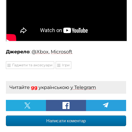
Джерело
:
@Xbox
,
Microsoft
Ґаджети та аксесуари
Ігри
Читайте
gg
українською
у Telegram
Написати коментар