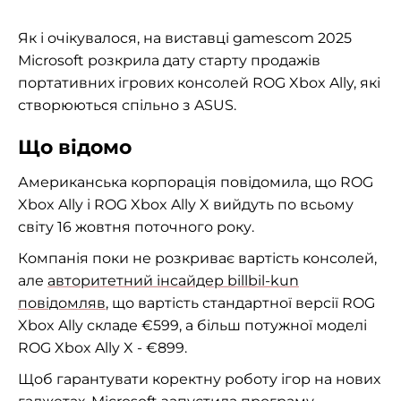
Як і очікувалося, на виставці gamescom 2025
Microsoft розкрила дату старту продажів
портативних ігрових консолей ROG Xbox Ally, які
створюються спільно з ASUS.
Що відомо
Американська корпорація повідомила, що ROG
Xbox Ally і ROG Xbox Ally X вийдуть по всьому
світу 16 жовтня поточного року.
Компанія поки не розкриває вартість консолей,
але
авторитетний інсайдер billbil-kun
повідомляв
, що вартість стандартної версії ROG
Xbox Ally складе €599, а більш потужної моделі
ROG Xbox Ally X - €899.
Щоб гарантувати коректну роботу ігор на нових