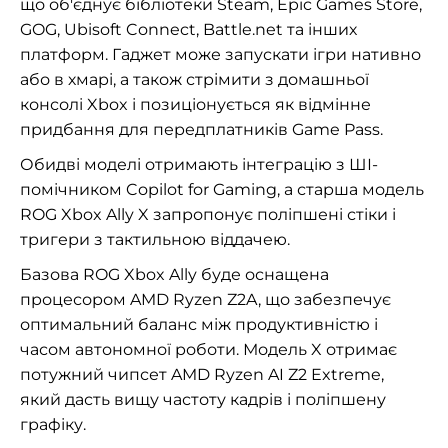
що об'єднує бібліотеки Steam, Epic Games Store,
GOG, Ubisoft Connect, Battle.net та інших
платформ. Гаджет може запускати ігри нативно
або в хмарі, а також стрімити з домашньої
консолі Xbox і позиціонується як відмінне
придбання для передплатників Game Pass.
Обидві моделі отримають інтеграцію з ШІ-
помічником Copilot for Gaming, а старша модель
ROG Xbox Ally X запропонує поліпшені стіки і
тригери з тактильною віддачею.
Базова ROG Xbox Ally буде оснащена
процесором AMD Ryzen Z2A, що забезпечує
оптимальний баланс між продуктивністю і
часом автономної роботи. Модель X отримає
потужний чипсет AMD Ryzen AI Z2 Extreme,
який дасть вищу частоту кадрів і поліпшену
графіку.