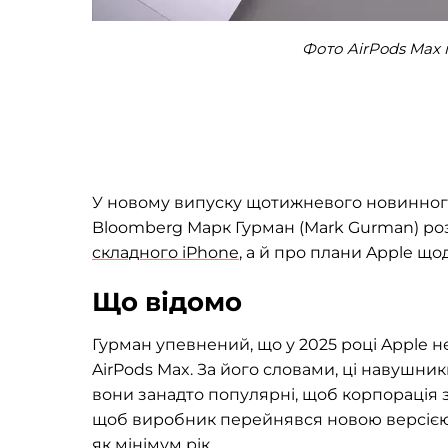
Фото AirPods Max і
У новому випуску щотижневого новинного
Bloomberg Марк Гурман (Mark Gurman) роз
складного iPhone
, а й про плани Apple щ
Що відомо
Гурман упевнений, що у 2025 році Apple 
AirPods Max. За його словами, ці навушн
вони занадто популярні, щоб корпорація з
щоб виробник перейнявся новою версією.
як мінімум рік.