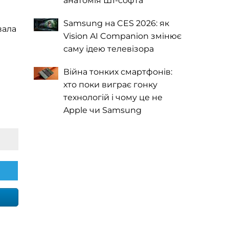
анатомія ШІ-софта
Samsung на CES 2026: як
вала
Vision AI Companion змінює
саму ідею телевізора
Війна тонких смартфонів:
хто поки виграє гонку
технологій і чому це не
Apple чи Samsung