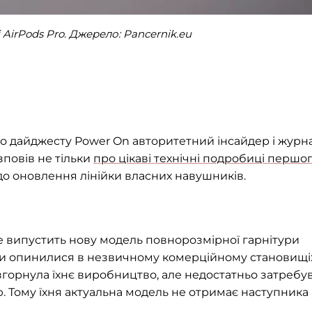
 AirPods Pro. Джерело: Pancernik.eu
 дайджесту Power On авторитетний інсайдер і журна
повів не тільки
про цікаві технічні подробиці першо
одо оновлення лінійки власних навушників.
не випустить нову модель повнорозмірної гарнітури
ики опинилися в незвичному комерційному становищі
горнула їхнє виробництво, але недостатньо затребув
 Тому їхня актуальна модель не отримає наступника