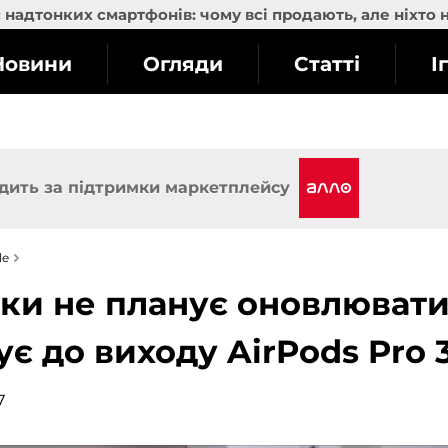
надтонких смартфонів: чому всі продають, але ніхто 
Новини
Огляди
Статті
І
дить за підтримки маркетплейсу
le
оки не планує оновлюват
ує до виходу AirPods Pro 
7