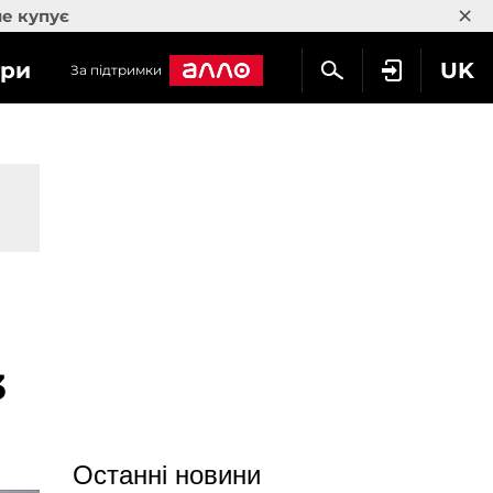
×
не купує
гри
UK
За підтримки
и
3
Останні новини