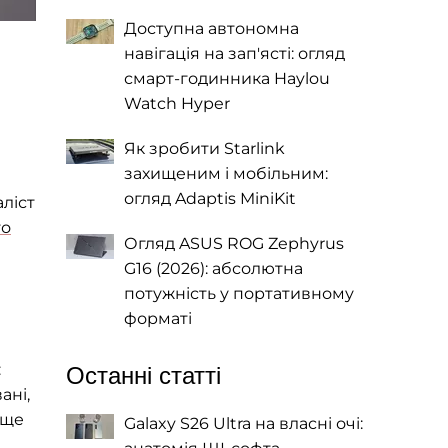
Доступна автономна
навігація на зап'ясті: огляд
смарт-годинника Haylou
Watch Hyper
Як зробити Starlink
захищеним і мобільним:
огляд Adaptis MiniKit
ліст
го
Огляд ASUS ROG Zephyrus
G16 (2026): абсолютна
потужність у портативному
форматі
:
Останні статті
ані,
 ще
Galaxy S26 Ultra на власні очі: