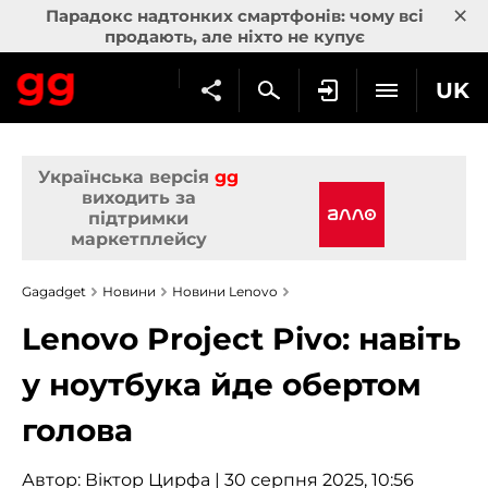
×
Парадокс надтонких смартфонів: чому всі
продають, але ніхто не купує
UK
Українська версія
gg
виходить за
підтримки
маркетплейсу
Gagadget
Новини
Новини Lenovo
Lenovo Project Pivo: навіть
у ноутбука йде обертом
голова
Автор:
Віктор Цирфа
| 30 серпня 2025, 10:56