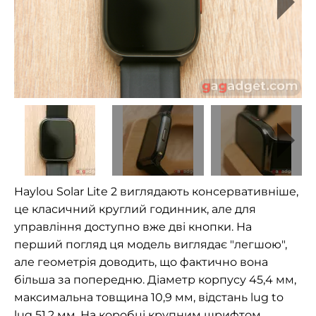
Haylou Solar Lite 2 виглядають консервативніше,
це класичний круглий годинник, але для
управління доступно вже дві кнопки. На
перший погляд ця модель виглядає "легшою",
але геометрія доводить, що фактично вона
більша за попередню. Діаметр корпусу 45,4 мм,
максимальна товщина 10,9 мм, відстань lug to
lug 51,2 мм. На коробці крупним шрифтом