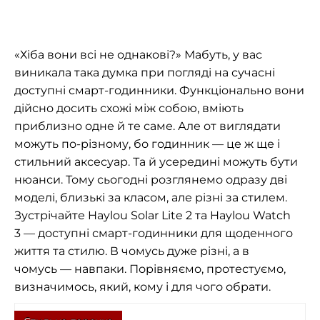
«Хіба вони всі не однакові?» Мабуть, у вас
виникала така думка при погляді на сучасні
доступні смарт-годинники. Функціонально вони
дійсно досить схожі між собою, вміють
приблизно одне й те саме. Але от виглядати
можуть по-різному, бо годинник — це ж ще і
стильний аксесуар. Та й усередині можуть бути
нюанси. Тому сьогодні розглянемо одразу дві
моделі, близькі за класом, але різні за стилем.
Зустрічайте Haylou Solar Lite 2 та Haylou Watch
3 — доступні смарт-годинники для щоденного
життя та стилю. В чомусь дуже різні, а в
чомусь — навпаки. Порівняємо, протестуємо,
визначимось, який, кому і для чого обрати.