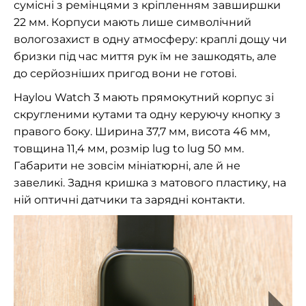
сумісні з ремінцями з кріпленням завширшки
22 мм. Корпуси мають лише символічний
вологозахист в одну атмосферу: краплі дощу чи
бризки під час миття рук їм не зашкодять, але
до серйозніших пригод вони не готові.
Haylou Watch 3 мають прямокутний корпус зі
скругленими кутами та одну керуючу кнопку з
правого боку. Ширина 37,7 мм, висота 46 мм,
товщина 11,4 мм, розмір lug to lug 50 мм.
Габарити не зовсім мініатюрні, але й не
завеликі. Задня кришка з матового пластику, на
ній оптичні датчики та зарядні контакти.