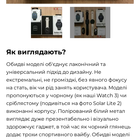
Як виглядають?
Обидві моделі об'єднує лаконічний та
універсальний підхід до дизайну. Не
екстремальні, не громіздкі, без явного фокусу
на стать, вік чи рід занять користувача. Моделі
пропонуються у чорному (як наші Watch 3) чи
сріблястому (подивіться на фото Solar Lite 2)
виконанні корпусу. Полірований білий метал
виглядає дуже презентабельно і візуально
здорожчує гаджет, в той час як чорний глянець
додає трохи спортивного вайбу. Обидві моделі