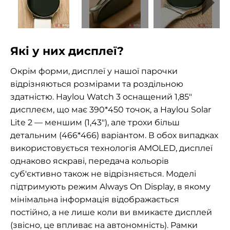
Які у них дисплеї?
Окрім форми, дисплеї у нашої парочки
відрізняються розмірами та роздільною
здатністю. Haylou Watch 3 оснащений 1,85"
дисплеєм, що має 390*450 точок, а Haylou Solar
Lite 2 — меншим (1,43"), але трохи більш
детальним (466*466) варіантом. В обох випадках
використовується технологія AMOLED, дисплеї
однаково яскраві, передача кольорів
суб'єктивно також не відрізняється. Моделі
підтримують режим Always On Display, в якому
мінімальна інформація відображається
постійно, а не лише коли ви вмикаєте дисплей
(звісно, це впливає на автономність). Рамки