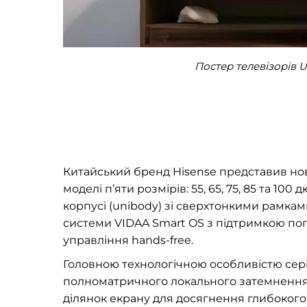
Постер телевізорів U
Китайський бренд Hisense представив нову
моделі п’яти розмірів: 55, 65, 75, 85 та 1
корпусі (unibody) зі сверхтонкими рамка
системи VIDAA Smart OS з підтримкою поп
управління hands-free.
Головною технологічною особливістю серії
полноматричного локального затемнення (F
ділянок екрану для досягнення глибокого 