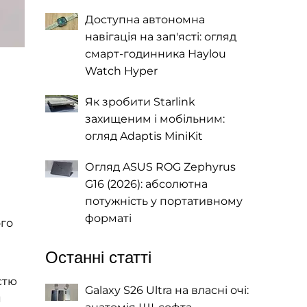
Доступна автономна
навігація на зап'ясті: огляд
смарт-годинника Haylou
Watch Hyper
Як зробити Starlink
захищеним і мобільним:
огляд Adaptis MiniKit
Огляд ASUS ROG Zephyrus
G16 (2026): абсолютна
потужність у портативному
форматі
ого
Останні статті
стю
Galaxy S26 Ultra на власні очі:
я