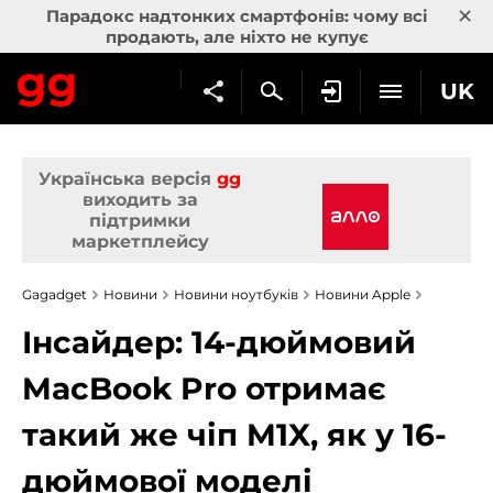
×
Парадокс надтонких смартфонів: чому всі
продають, але ніхто не купує
UK
Українська версія
gg
виходить за
підтримки
маркетплейсу
Gagadget
Новини
Новини ноутбуків
Новини Apple
Інсайдер: 14-дюймовий
MacBook Pro отримає
такий же чіп M1X, як у 16-
дюймової моделі