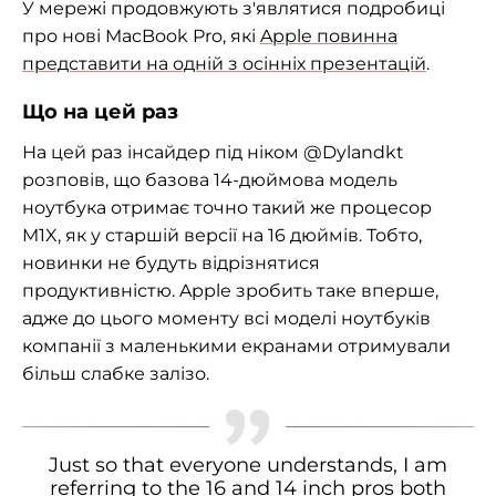
У мережі продовжують з'являтися подробиці
про нові MacBook Pro, які
Apple повинна
представити на одній з осінніх презентацій
.
Що на цей раз
На цей раз інсайдер під ніком @Dylandkt
розповів, що базова 14-дюймова модель
ноутбука отримає точно такий же процесор
M1X, як у старшій версії на 16 дюймів. Тобто,
новинки не будуть відрізнятися
продуктивністю. Apple зробить таке вперше,
адже до цього моменту всі моделі ноутбуків
компанії з маленькими екранами отримували
більш слабке залізо.
Just so that everyone understands, I am
referring to the 16 and 14 inch pros both