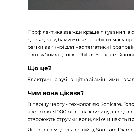
Профілактика завжди краще лікування, а ст
догляд за зубами може запобігти масу пр
рамки звичної для нас тематики і розпові
світі зубних щіток» - Philips Sonicare Diam
Що це?
Електрична зубна щітка зі змінними наса
Чим вона цікава?
В першу чергу - технологією Sonicare. Голо
частотою 31000 разів на хвилину, що дозв
створюють струмки води, які очищають пр
Як топова модель в лінійці, Sonicare Diam