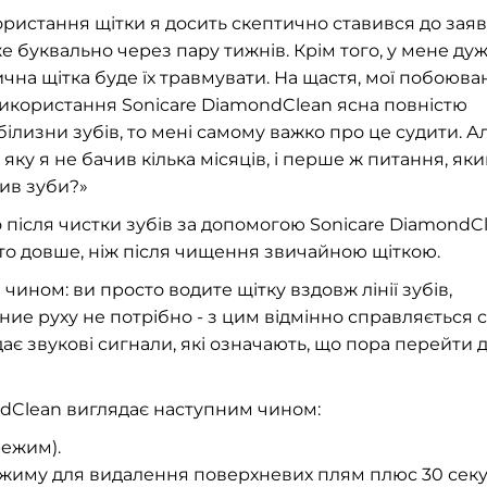
ористання щітки я досить скептично ставився до зая
е буквально через пару тижнів. Крім того, у мене ду
ична щітка буде їх травмувати. На щастя, мої побоюва
 використання Sonicare DiamondClean ясна повністю
ілизни зубів, то мені самому важко про це судити. А
яку я не бачив кілька місяців, і перше ж питання, як
тив зуби?»
 після чистки зубів за допомогою Sonicare DiamondC
гато довше, ніж після чищення звичайною щіткою.
ном: ви просто водите щітку вздовж лінії зубів,
ние руху не потрібно - з цим відмінно справляється 
дає звукові сигнали, які означають, що пора перейти 
ndClean виглядає наступним чином:
режим).
ежиму для видалення поверхневих плям плюс 30 сек