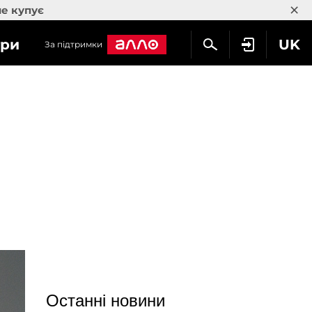
×
не купує
гри
UK
За підтримки
Останні новини