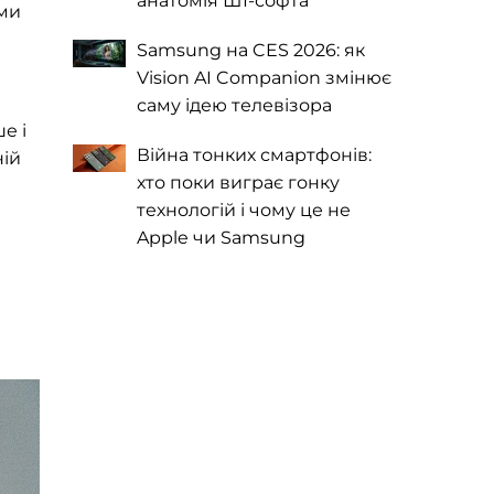
анатомія ШІ-софта
ами
Samsung на CES 2026: як
Vision AI Companion змінює
саму ідею телевізора
е і
Війна тонких смартфонів:
ній
хто поки виграє гонку
технологій і чому це не
Apple чи Samsung