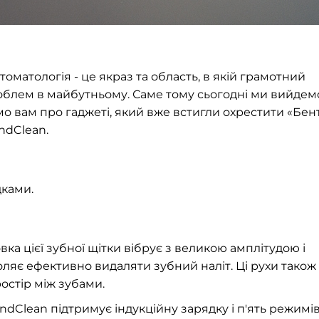
оматологія - це якраз та область, в якій грамотний
облем в майбутньому. Саме тому сьогодні ми вийдем
мо вам про гаджеті, який вже встигли охрестити «Бент
ondClean.
дками.
вка цієї зубної щітки вібрує з великою амплітудою і
оляє ефективно видаляти зубний наліт. Ці рухи також
остір між зубами.
ondClean підтримує індукційну зарядку і п'ять режимі