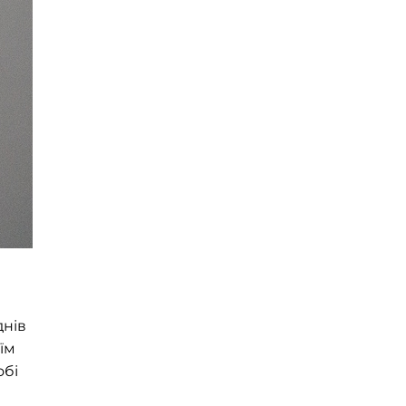
днів
їм
обі