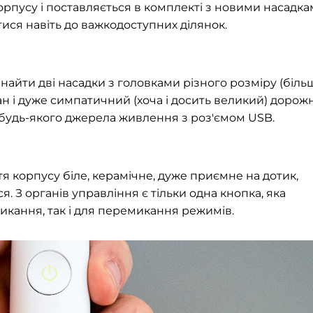
орпусу і поставляється в комплекті з новими насадк
ися навіть до важкодоступних ділянок.
знайти дві насадки з головками різного розміру (більш
н і дуже симпатичний (хоча і досить великий) дорож
д будь-якого джерела живлення з роз'ємом USB.
я корпусу біле, керамічне, дуже приємне на дотик,
 З органів управління є тільки одна кнопка, яка
икання, так і для перемикання режимів.