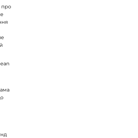
в про
же
ння
ле
ий
lean
сама
до
унд