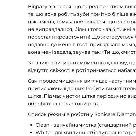
Відразу зізнаюся, що перед початком вик
те, що вона робить зуби помітно біліше вж
ніжні ясна, тому я побоювався, що електр
не виправдалися, більш того - за 4 тижні
перестали кровоточити! Що ж стосується б
недавно до мене в гості приїжджала мама, 
вона мені задала, звучав так: «Ти що, очис
З інших позитивних моментів відзначу, що
відчуття свіжості в роті тримається наба
Сам процес чищення виглядає наступним чи
притискаючи її до них. Робити виметатель
щітка. Під час чистки щітка періодично ви
обробки іншої частини рота.
Список режимів роботи у Sonicare Diamo
Clean - звичайна чистка (стандартний 
White - дві хвилини отбеливающего р