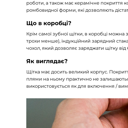
роботи, а також має керамічне покриття к
ромбовидної форми, які дозволяють дістат
Що в коробці?
Крім самої зубної щітки, в коробці можна 
трохи менше), індукційний зарядний стака
чохол, який дозволяє заряджати щітку ві
Як виглядає?
Щітка має досить великий корпус. Покритт
плями на ньому практично не залишаються.
використовується як для включення / вим