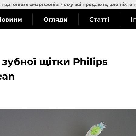
надтонких смартфонів: чому всі продають, але ніхто 
Новини
Огляди
Статті
І
 зубної щітки Philips
ean