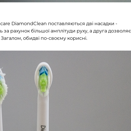
nicare DiamondClean поставляються дві насадки -
за рахунок більшої амплітуди руху, а друга дозволяє
 Загалом, обидві по-своєму корисні.