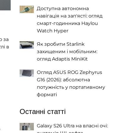
Доступна автономна
навігація на зап'ясті: огляд
смарт-годинника Haylou
Watch Hyper
о за
Як зробити Starlink
лі в
захищеним і мобільним:
огляд Adaptis MiniKit
Огляд ASUS ROG Zephyrus
G16 (2026): абсолютна
потужність у портативному
форматі
Останні статті
Galaxy S26 Ultra на власні очі:
в