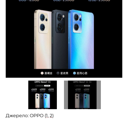
Джерело: OPPO (
1
,
2
)