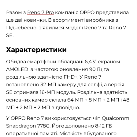
Разом з
Reno 7 Pro
компанія OPPO представила
ще дві новинки. В асортименті виробника з
Піднебесної з'явилися моделі Reno 7 та Reno 7
SE.
Характеристики
Обидва смартфони обладнані 6,43” екраном
AMOLED із частотою оновлення 90 Гц та
роздільною здатністю FHD+. У Reno 7
встановлено 32-МП камеру для селфі, а версія
SE отримала 16-МП модуль. Роздільна здатність
основних камер склала 64 МП + 8 МП + 2 МП і 48
МП + 2 МП + 2 МП відповідно.
У OPPO Reno 7 використовується чіп Qualcomm
Snapdragon 778G. Його доповнено 8-12 ГБ
оперативної пам'яті. Місткість вбудованого