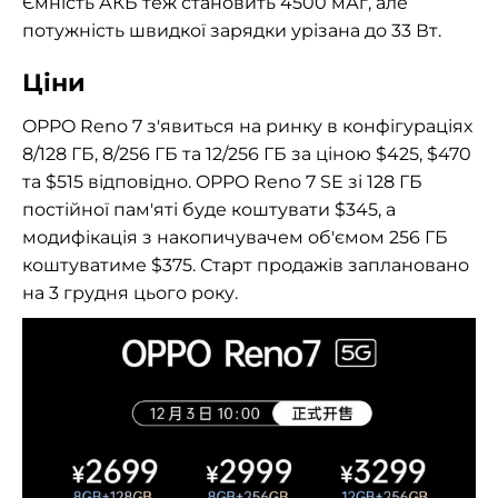
Ємність АКБ теж становить 4500 мАг, але
потужність швидкої зарядки урізана до 33 Вт.
Ціни
OPPO Reno 7 з'явиться на ринку в конфігураціях
8/128 ГБ, 8/256 ГБ та 12/256 ГБ за ціною $425, $470
та $515 відповідно. OPPO Reno 7 SE зі 128 ГБ
постійної пам'яті буде коштувати $345, а
модифікація з накопичувачем об'ємом 256 ГБ
коштуватиме $375. Старт продажів заплановано
на 3 грудня цього року.