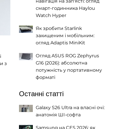
навігація на зап'ясті: огляд
смарт-годинника Haylou
Watch Hyper
Як зробити Starlink
захищеним і мобільним:
огляд Adaptis MiniKit
Огляд ASUS ROG Zephyrus
і
G16 (2026): абсолютна
и з
потужність у портативному
форматі
Останні статті
Galaxy S26 Ultra на власні очі:
анатомія ШІ-софта
Samsung на CES 2026: як