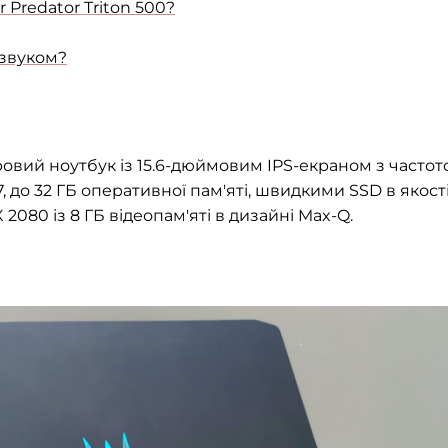
 Predator Triton 500?
 звуком?
гровий ноутбук із 15.6-дюймовим IPS-екраном з часто
7, до 32 ГБ оперативної пам'яті, швидкими SSD в якост
2080 із 8 ГБ відеопам'яті в дизайні Max-Q.