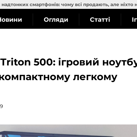
надтонких смартфонів: чому всі продають, але ніхто 
Новини
Огляди
Статті
І
Triton 500: ігровий ноутб
у компактному легкому
59