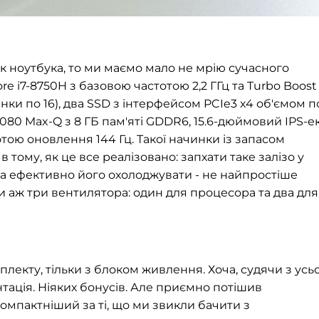
 ноутбука, то ми маємо мало не мрію сучасного
e i7-8750H з базовою частотою 2,2 ГГц та Turbo Boost
ланки по 16), два SSD з інтерфейсом PCIe3 х4 об'ємом п
080 Max-Q з 8 ГБ пам'яті GDDR6, 15.6-дюймовий IPS-е
отою оновлення 144 Гц. Такої начинки із запасом
в тому, як це все реалізовано: запхати таке залізо у
а ефективно його охолоджувати - не найпростіше
и аж три вентилятора: один для процесора та два для
лекту, тільки з блоком живлення. Хоча, судячи з усьо
тація. Ніяких бонусів. Але приємно потішив
омпактніший за ті, що ми звикли бачити з