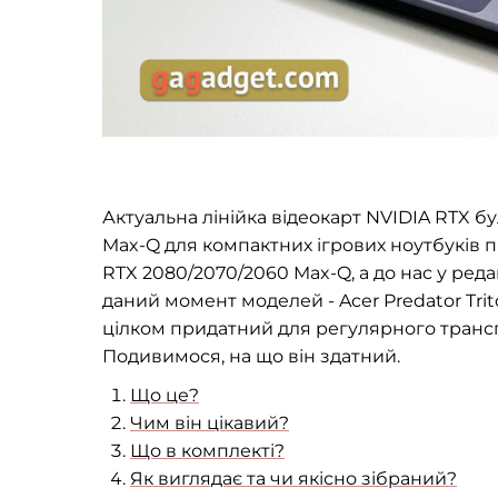
Актуальна лінійка відеокарт NVIDIA RTX б
Max-Q для компактних ігрових ноутбуків п
RTX 2080/2070/2060 Max-Q, а до нас у ре
даний момент моделей - Acer Predator Trit
цілком придатний для регулярного транс
Подивимося, на що він здатний.
Що це?
Чим він цікавий?
Що в комплекті?
Як виглядає та чи якісно зібраний?