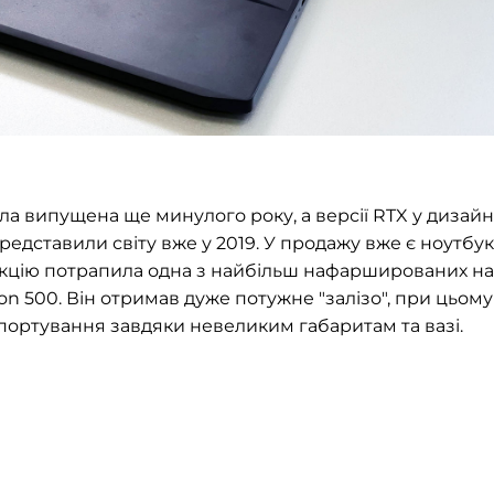
ула випущена ще минулого року, а версії RTX у дизайн
редставили світу вже у 2019. У продажу вже є ноутбук
дакцію потрапила одна з найбільш нафаршированих на
on 500. Він отримав дуже потужне "залізо", при цьому
портування завдяки невеликим габаритам та вазі.