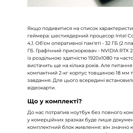
Якщо подивитися на список характеристик
геймера: шестиядерний процесор Intel Cor
4,1. Об'єм оперативної пам'яті - 32 ГБ (2 п
ГБ. Графічний прискорювач - NVIDIA RTX 2
із роздільною здатністю 1920х1080 та част
вистачить ще на кілька років. Але питання 
компактний 2-кг корпус товщиною 18 мм т
завдання. Для цього всередині встановил
відеокарти.
Що у комплекті?
До нас потрапив ноутбук без повного комп
у комерційних зразках буде лише докумен
комплектний блок живлення: він значно к