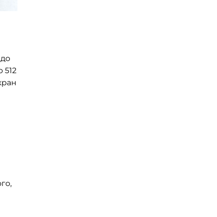
 до
о 512
кран
го,