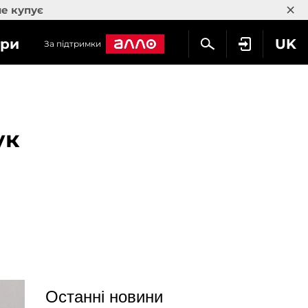
×
не купує
гри
UK
За підтримки
ук
Останні новини