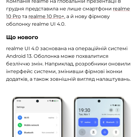
Компанія realme на глобальній презентації 8
грудня представила не лише смартфони
realme
10 Pro
та
realme 10 Pro+
, а й нову фірмову
оболонку realme UI 4.0.
Що нового
realme UI 4.0 заснована на операційній системі
Android 13. Оболонка може похвалитися
безліччю змін. Наприклад, розробники оновили
інтерфейс системи, змінивши фірмові іконки
додатків, а також зовнішній вигляд налаштувань.