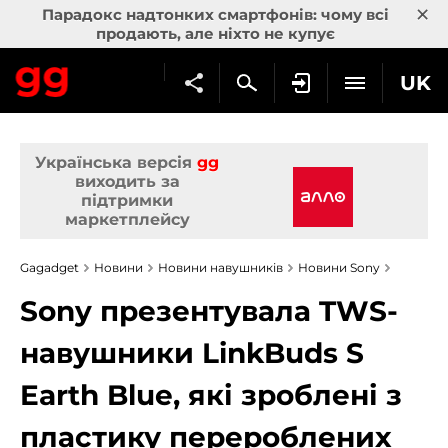
×
Парадокс надтонких смартфонів: чому всі
продають, але ніхто не купує
UK
Українська версія
gg
виходить за
підтримки
маркетплейсу
Gagadget
Новини
Новини навушників
Новини Sony
Sony презентувала TWS-
навушники LinkBuds S
Earth Blue, які зроблені з
пластику перероблених