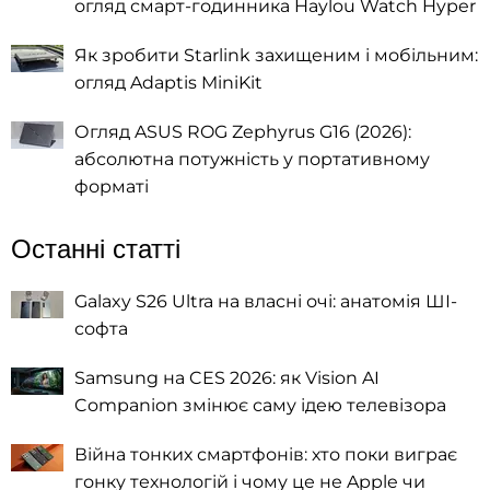
огляд смарт-годинника Haylou Watch Hyper
Як зробити Starlink захищеним і мобільним:
огляд Adaptis MiniKit
Огляд ASUS ROG Zephyrus G16 (2026):
абсолютна потужність у портативному
форматі
Останні статті
Galaxy S26 Ultra на власні очі: анатомія ШІ-
софта
Samsung на CES 2026: як Vision AI
Companion змінює саму ідею телевізора
Війна тонких смартфонів: хто поки виграє
гонку технологій і чому це не Apple чи