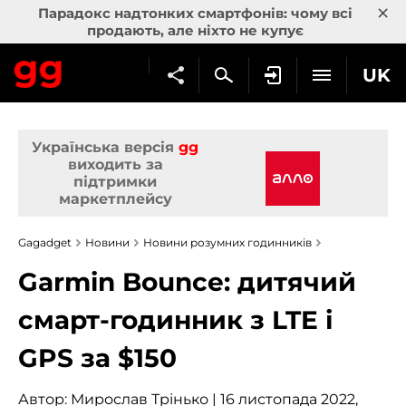
×
Парадокс надтонких смартфонів: чому всі
продають, але ніхто не купує
UK
Українська версія
gg
виходить за
підтримки
маркетплейсу
Gagadget
Новини
Новини розумних годинників
Garmin Bounce: дитячий
смарт-годинник з LTE і
GPS за $150
Автор:
Мирослав Трінько
| 16 листопада 2022,