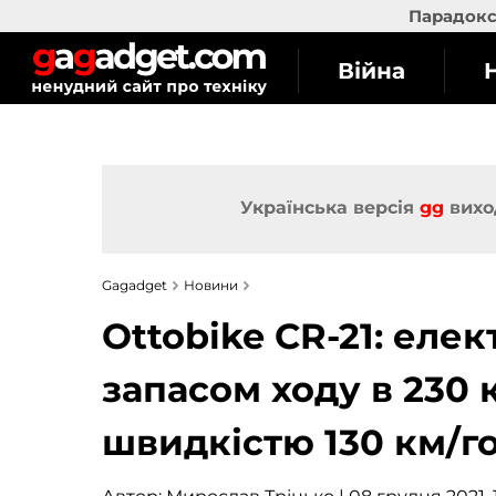
Парадокс 
Війна
Українська версія
gg
вихо
Gagadget
Новини
Ottobike CR-21: еле
запасом ходу в 230
швидкістю 130 км/г