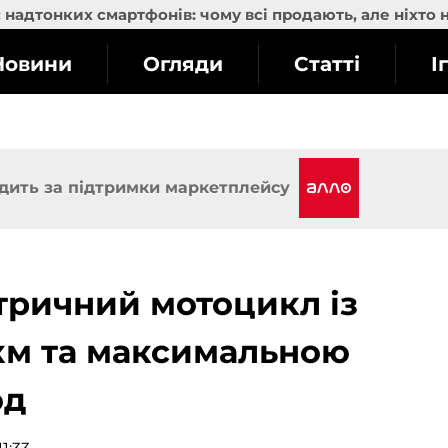
надтонких смартфонів: чому всі продають, але ніхто 
Новини
Огляди
Статті
І
дить за підтримки маркетплейсу
ктричний мотоцикл із
 км та максимальною
од