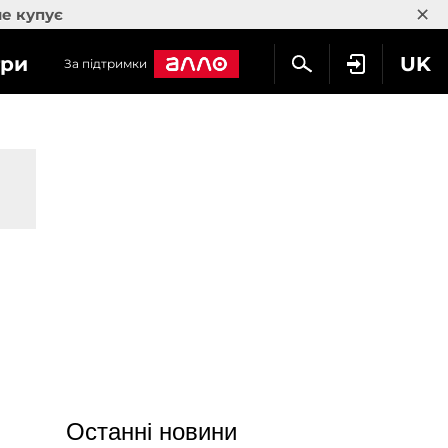
×
не купує
гри
UK
За підтримки
Останні новини