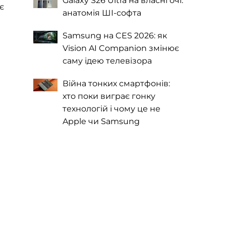
Galaxy S26 Ultra на власні очі:
є
анатомія ШІ-софта
Samsung на CES 2026: як
Vision AI Companion змінює
саму ідею телевізора
Війна тонких смартфонів:
хто поки виграє гонку
технологій і чому це не
Apple чи Samsung