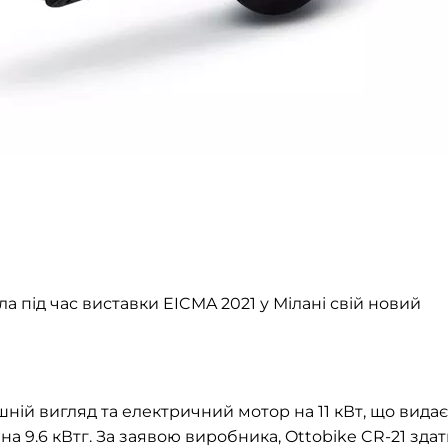
ла під час виставки
EICMA 2021 у Мілані
свій новий
ій вигляд та електричний мотор на 11 кВт, що видає
 на
9.6 кВтг. За заявою виробника, Ottobike CR-21 зда