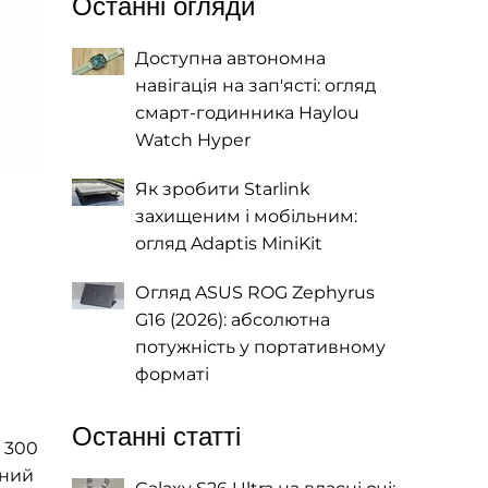
Останні огляди
Доступна автономна
навігація на зап'ясті: огляд
смарт-годинника Haylou
Watch Hyper
Як зробити Starlink
захищеним і мобільним:
огляд Adaptis MiniKit
Огляд ASUS ROG Zephyrus
G16 (2026): абсолютна
потужність у портативному
форматі
Останні статті
 300
тний