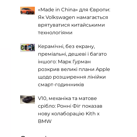
«Made in China» для Європи:
Як Volkswagen намагається
врятуватися китайськими
технологіями
Керамічні, без екрану,
преміальні, дешеві і багато
іншого: Марк Гурман
розкрив великі плани Apple
щодо розширення лінійки
смарт-годинників
V10, механіка та матове
срібло: Ронні Фіг показав
нову колаборацію Kith x
BMW